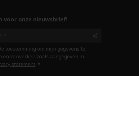
 in voor onze nieuwsbrief!
 de toestemming om mijn gegevens te
 en verwerken zoals aangegeven in
ivacy statement
. *
ine winkelen