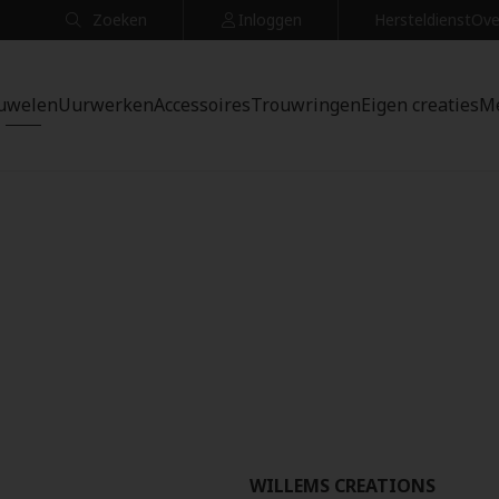
Zoeken
Inloggen
Hersteldienst
Ove
uwelen
Uurwerken
Accessoires
Trouwringen
Eigen creaties
M
WILLEMS CREATIONS