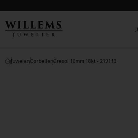
J
Juwelen
Oorbellen
Creool 10mm 18kt - 219113