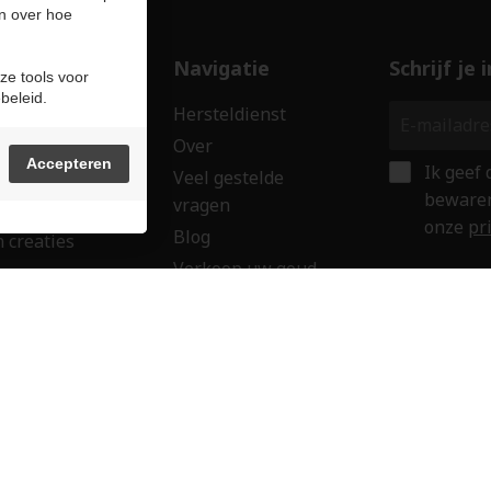
n over hoe
ducten
Navigatie
Schrijf je
ze tools voor
beleid.
len
Hersteldienst
erken
Over
Accepteren
Ik geef
ssoires
Veel gestelde
bewaren
vragen
wringen
onze
pr
Blog
 creaties
Verkoop uw goud
ken
Contact
aubon
Veilig onl