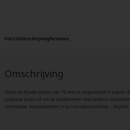
Foto's
Omschrijving
Reviews
Omschrijving
Deze verfijnde creool van 10 mm is uitgevoerd in warm roo
subtiele touch of om te combineren met andere oorbellen v
onmisbaar basiselement in je sieradencollectie – stijlvol, v