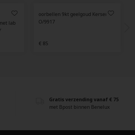
oorbellen 9kt geelgoud Kersen -
O/9917
met lab
Y
€ 85
Gratis verzending vanaf € 75
met Bpost binnen Benelux