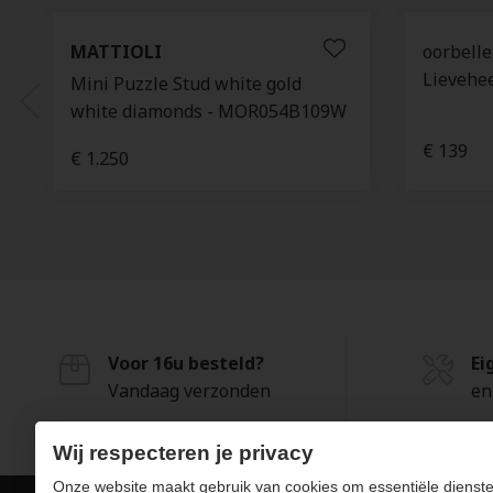
MATTIOLI
oorbelle
Lievehee
Mini Puzzle Stud white gold
white diamonds - MOR054B109W
€ 139
€ 1.250
Voor 16u besteld?
Ei
Vandaag verzonden
en
Wij respecteren je privacy
Onze website maakt gebruik van cookies om essentiële dienste