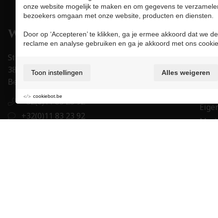
onze website mogelijk te maken en om gegevens te verzamele
bezoekers omgaan met onze website, producten en diensten.
Pro
Door op ‘Accepteren’ te klikken, ga je ermee akkoord dat we de
reclame en analyse gebruiken en ga je akkoord met ons cookie
Juwe
Stapelstraat 15-17
Uurw
3800 Sint-Truiden
Toon instellingen
Alles weigeren
Acce
België
Trou
cookiebot.be
+32(0)11 83 23 92
Eigen
+32(0)11 83 23 92
Mer
order@juwelier-willems.be
Cade
BE0478.339.464
BE 27 7330 0979 1673