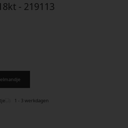
8kt - 219113
kelmandje
tje
1 - 3 werkdagen