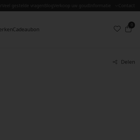
r
Veel gestelde vragen
Blog
Verkoop uw goud
Informatie
Contact
0
erken
Cadeaubon
Delen