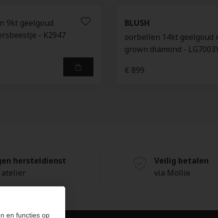
n 9kt geelgoud
BLUSH
rsbeestje - K2947
oorbellen 14kt geelgoud 
grown diamond - LG7003
€ 899
gen hersteldienst
Veilig betalen
 atelier
via Mollie
n en functies op