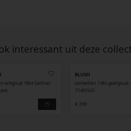
k interessant uit deze collec
R
BLUSH
n witgoud 18kt Gellner
oorbellen 14kt geelgoud 
jant
7145YGO
€ 299