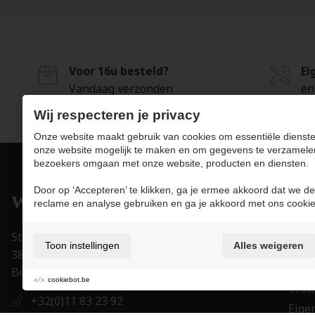
Voor 16u besteld?
Ei
Vandaag verzonden
en
Wij respecteren je privacy
Onze website maakt gebruik van cookies om essentiële dienste
onze website mogelijk te maken en om gegevens te verzamele
bezoekers omgaan met onze website, producten en diensten.
Door op ‘Accepteren’ te klikken, ga je ermee akkoord dat we de
Pro
reclame en analyse gebruiken en ga je akkoord met ons cookie
Juwe
Stapelstraat 15-17
Toon instellingen
Alles weigeren
Uurw
3800 Sint-Truiden
Acce
België
cookiebot.be
Trou
+32(0)11 83 23 92
Eigen