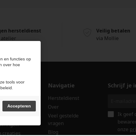
gen hersteldienst
Veilig betalen
 atelier
via Mollie
n en functies op
n over hoe
ze tools voor
ducten
Navigatie
Schrijf je
beleid.
len
Hersteldienst
erken
Accepteren
Over
Ik geef
ssoires
Veel gestelde
bewaren
vragen
wringen
onze
pr
Blog
 creaties