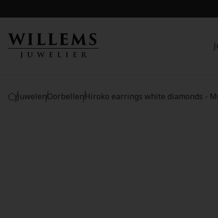
J
Juwelen
Oorbellen
Hiroko earrings white diamonds -