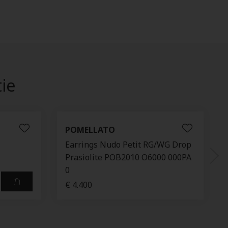
tie
POMELLATO
-
Earrings Nudo Petit RG/WG Drop
Prasiolite POB2010 O6000 000PA
0
€ 4.400