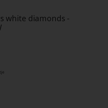
s white diamonds -
W
tje