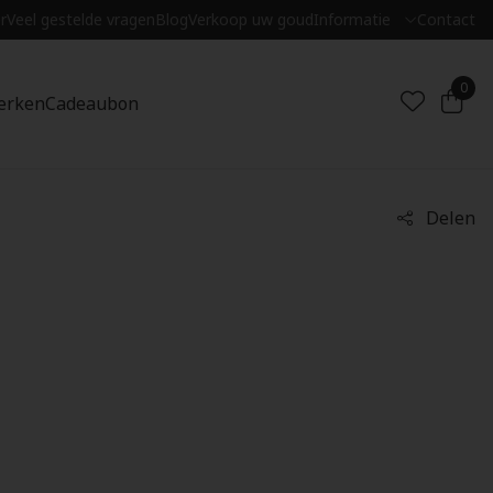
r
Veel gestelde vragen
Blog
Verkoop uw goud
Informatie
Contact
0
erken
Cadeaubon
Delen