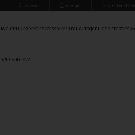
Zoeken
Inloggen
Hersteldienst
Ove
uwelen
Uurwerken
Accessoires
Trouwringen
Eigen creaties
M
 MOR065R028W