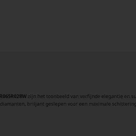
R065R028W
zijn het toonbeeld van verfijnde elegantie en s
 diamanten, briljant geslepen voor een maximale schittering