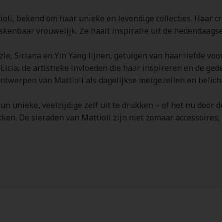
tioli, bekend om haar unieke en levendige collecties. Haar c
skenbaar vrouwelijk. Ze haalt inspiratie uit de hedendaags
zle, Siriana en Yin Yang lijnen, getuigen van haar liefde voo
Licia, de artistieke invloeden die haar inspireren en de g
 ontwerpen van Mattioli als dagelijkse metgezellen en beli
n unieke, veelzijdige zelf uit te drukken – of het nu door d
kken. De sieraden van Mattioli zijn niet zomaar accessoires;