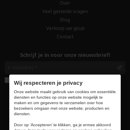
Over
Veel gestelde vragen
Blog
Verkoop uw goud
Contact
Schrijf je in voor onze nieuwsbrief!
Ik geef de toestemming om mijn gegevens te
Wij respecteren je privacy
bewaren en verwerken zoals aangegeven in
Onze website maakt gebruik van cookies om essentiële
onze
privacy statement
. *
diensten en functies op onze website mogelijk te
maken en om gegevens te verzamelen over hoe
bezoekers omgaan met onze website, producten en
Veilig online winkelen
diensten.
Door op ‘Accepteren’ te klikken, ga je ermee akkoord