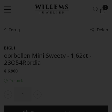
0
Terug
Delen
BIGLI
oorbellen Mini Sweety - 1,62ct -
23O54Rbrdia
€ 6.900
In stock