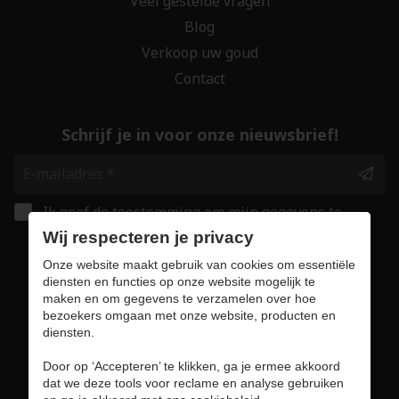
Veel gestelde vragen
Blog
Verkoop uw goud
Contact
Schrijf je in voor onze nieuwsbrief!
Ik geef de toestemming om mijn gegevens te
bewaren en verwerken zoals aangegeven in
Wij respecteren je privacy
onze
privacy statement
. *
Onze website maakt gebruik van cookies om essentiële
diensten en functies op onze website mogelijk te
maken en om gegevens te verzamelen over hoe
Veilig online winkelen
bezoekers omgaan met onze website, producten en
diensten.
Door op ‘Accepteren’ te klikken, ga je ermee akkoord
dat we deze tools voor reclame en analyse gebruiken
Gebruiksvoorwaarden & privacybeleid