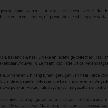
en geschenkdoos samen door te kiezen uit zeven verschillen
oorten en edelstenen, of ga voor de meest elegante variant
tioli, bekend om haar unieke en levendige collecties. Haar c
skenbaar vrouwelijk. Ze haalt inspiratie uit de hedendaags
zle, Siriana en Yin Yang lijnen, getuigen van haar liefde voo
Licia, de artistieke invloeden die haar inspireren en de g
 ontwerpen van Mattioli als dagelijkse metgezellen en beli
n unieke, veelzijdige zelf uit te drukken – of het nu door d
kken. De sieraden van Mattioli zijn niet zomaar accessoires;