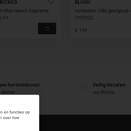
BICEGO
BLUSH
en Marrakech Supreme
oorbellen 14kt geelgoud 
W-01
7197YZI
€ 179
gen hersteldienst
Veilig betalen
 atelier
via Mollie
n en functies op
n over hoe