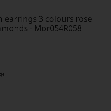
 earrings 3 colours rose
iamonds - Mor054R058
tje