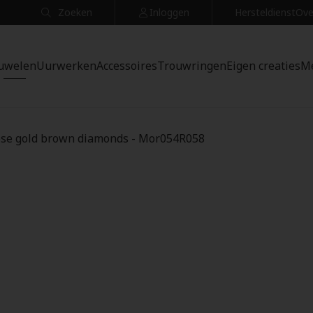
Zoeken
Inloggen
Hersteldienst
Ove
uwelen
Uurwerken
Accessoires
Trouwringen
Eigen creaties
M
rose gold brown diamonds - Mor054R058