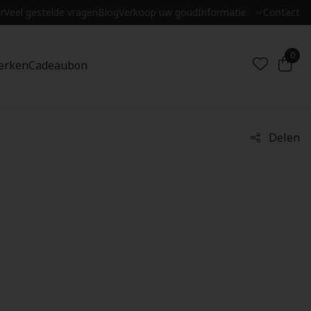
r
Veel gestelde vragen
Blog
Verkoop uw goud
Informatie
Contact
0
erken
Cadeaubon
Delen