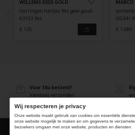
WILLEMS KIDS GOLD
MARCO 
Oorringen hartjes 9kt geel goud -
oorbell
K3153 9kt
OG341 
€ 135
€ 1.680
Voor 16u besteld?
Ei
Vandaag verzonden
en
Wij respecteren je privacy
Onze website maakt gebruik van cookies om essentiële dienste
onze website mogelijk te maken en om gegevens te verzamele
bezoekers omgaan met onze website, producten en diensten.