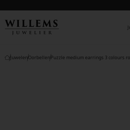
J
Juwelen
Oorbellen
Puzzle medium earrings 3 colours 