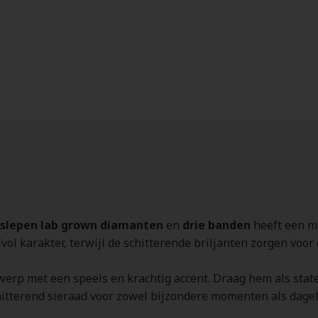
geslepen lab grown diamanten
en
drie banden
heeft een m
vol karakter, terwijl de schitterende briljanten zorgen voo
ntwerp met een speels en krachtig accent. Draag hem als sta
itterend sieraad voor zowel bijzondere momenten als dageli