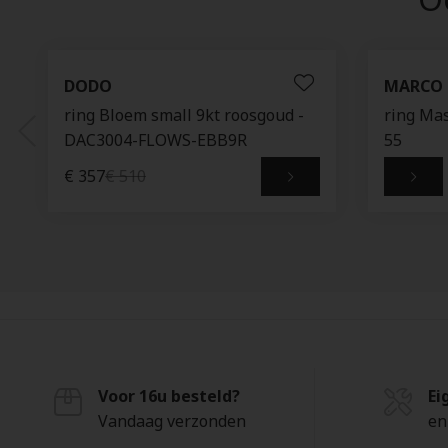
DODO
MARCO 
ring Bloem small 9kt roosgoud -
ring Ma
DAC3004-FLOWS-EBB9R
55
€ 357
€ 510
Voor 16u besteld?
Ei
Vandaag verzonden
en