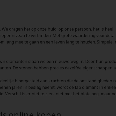
 We dragen het op onze huid, op onze persoon, het is heel i
ieper niveau te verbinden. Met grote waardering voor detai
om lang mee te gaan en een leven lang te houden. Simpele, 
n diamanten slaan we een nieuwe weg in. Door hun producti
anten. De stenen hebben precies dezelfde eigenschappen al
fdeeltje blootgesteld aan krachten die de omstandigheden 
joenen jaren in beslag neemt, wordt de lab diamant in enkel
id. Verschil is er niet te zien, niet met het blote oog, maa
ds online kopen