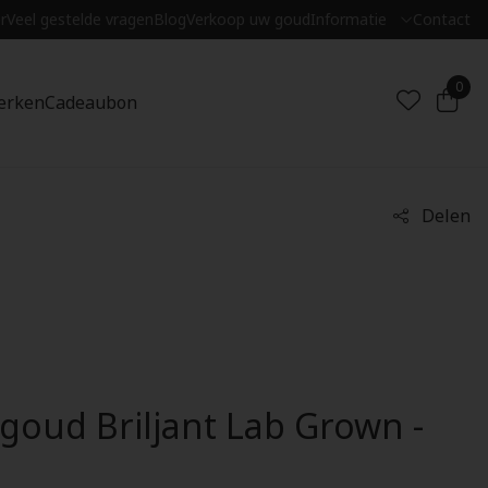
r
Veel gestelde vragen
Blog
Verkoop uw goud
Informatie
Contact
0
erken
Cadeaubon
Delen
goud Briljant Lab Grown -