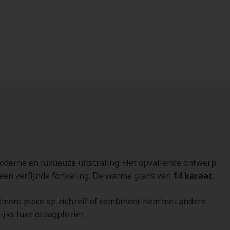
oderne en luxueuze uitstraling. Het opvallende ontwerp
r een verfijnde fonkeling. De warme glans van
14 karaat
tement piece op zichzelf of combineer hem met andere
jks luxe draagplezier.