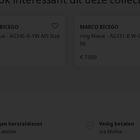
BICEGO
MARCO BICEGO
sai - AG345-B-YW-M5 Size
ring Masai - AG331-B W-0
56
€ 7.050
gen hersteldienst
Veilig betalen
 atelier
via Mollie