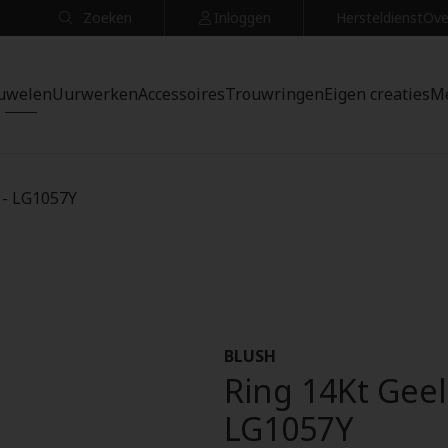
Zoeken
Inloggen
Hersteldienst
Ove
uwelen
Uurwerken
Accessoires
Trouwringen
Eigen creaties
M
 - LG1057Y
BLUSH
Ring 14Kt Geel
LG1057Y