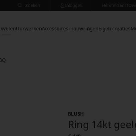
Zoeken
Inloggen
Hersteldienst
Ove
uwelen
Uurwerken
Accessoires
Trouwringen
Eigen creaties
M
YBQ
BLUSH
Ring 14kt gee