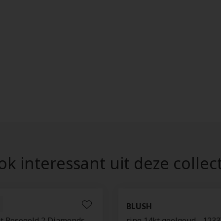
k interessant uit deze collec
R
BLUSH
kt Rosegold 2 Diamonds
ring 14kt geelgoud - 123