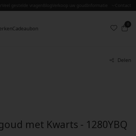
r
Veel gestelde vragen
Blog
Verkoop uw goud
Informatie
Contact
0
erken
Cadeaubon
Delen
lgoud met Kwarts - 1280YBQ