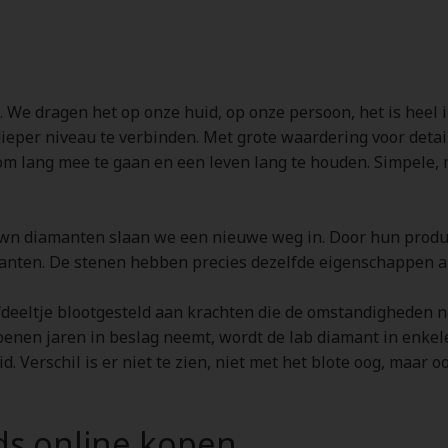
 We dragen het op onze huid, op onze persoon, het is heel i
ieper niveau te verbinden. Met grote waardering voor detai
om lang mee te gaan en een leven lang te houden. Simpele, 
n diamanten slaan we een nieuwe weg in. Door hun producti
anten. De stenen hebben precies dezelfde eigenschappen al
fdeeltje blootgesteld aan krachten die de omstandigheden 
joenen jaren in beslag neemt, wordt de lab diamant in enkel
id. Verschil is er niet te zien, niet met het blote oog, maa
ds online kopen