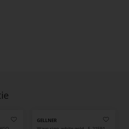
tie
GELLNER
3YGO
Wave ring, white gold - 5-21591-