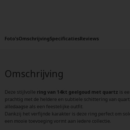
Foto's
Omschrijving
Specificaties
Reviews
Omschrijving
Deze stijlvolle
ring van 14kt geelgoud met quartz
is ee
prachtig met de heldere en subtiele schittering van quart
alledaagse als een feestelijke outfit.
Dankzij het verfijnde karakter is deze ring perfect om so
een mooie toevoeging vormt aan iedere collectie.