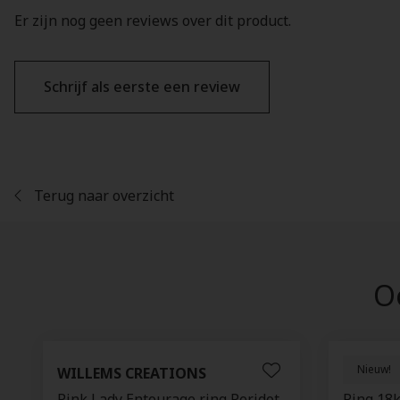
Er zijn nog geen reviews over dit product.
Schrijf als eerste een review
Terug naar overzicht
Oo
Nieuw!
WILLEMS CREATIONS
GELLNE
Pink Lady Entourage ring Peridot
Ring 18