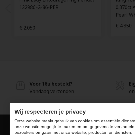
122986-G-86-PER
0.370ct 
Pearl Wh
€ 4.350
€ 2.050
Voor 16u besteld?
Ei
Vandaag verzonden
en
Wij respecteren je privacy
Onze website maakt gebruik van cookies om essentiële dienste
onze website mogelijk te maken en om gegevens te verzamele
bezoekers omgaan met onze website, producten en diensten.