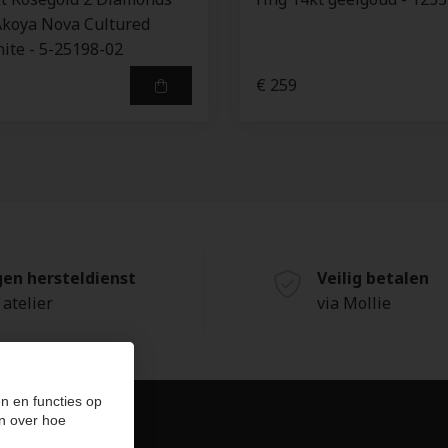
Akoya Nova Cultured
ite - 5-25198-02
€ 259
gen hersteldienst
Veilig betalen
 atelier
via Mollie
n en functies op
n over hoe