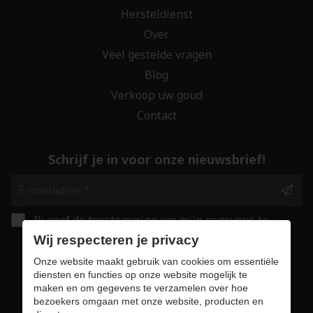
Hersteldienst
Over
Veel gestelde vragen
Blog
Verkoop uw goud
Contact
Schrijf je in voor onze nieuwsbrief!
Ik geef de toestemming om mijn gegevens te
bewaren en verwerken zoals aangegeven in
Wij respecteren je privacy
onze
privacy statement
. *
Onze website maakt gebruik van cookies om essentiële
diensten en functies op onze website mogelijk te
maken en om gegevens te verzamelen over hoe
Veilig online winkelen
bezoekers omgaan met onze website, producten en