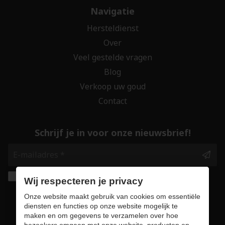
Navigatie
Hersteldienst
Over
Veel gestelde vragen
Blog
Verkoop uw goud
Contact
Schrijf je in voor onze nieuwsbrief!
Ik geef de toestemming om mijn gegevens te
Wij respecteren je privacy
bewaren en verwerken zoals aangegeven in
Onze website maakt gebruik van cookies om essentiële
onze
privacy statement
. *
diensten en functies op onze website mogelijk te
maken en om gegevens te verzamelen over hoe