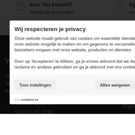
Voor 16u besteld?
Ei
Vandaag verzonden
en
Wij respecteren je privacy
Onze website maakt gebruik van cookies om essentiële dienste
onze website mogelijk te maken en om gegevens te verzamele
bezoekers omgaan met onze website, producten en diensten.
Pro
Door op ‘Accepteren’ te klikken, ga je ermee akkoord dat we de
reclame en analyse gebruiken en ga je akkoord met ons cookie
Juwe
Stapelstraat 15-17
Uurw
3800 Sint-Truiden
Toon instellingen
Alles weigeren
Acce
België
Trou
cookiebot.be
+32(0)11 83 23 92
Eigen
+32(0)11 83 23 92
Mer
order@juwelier-willems.be
Cade
BE0478.339.464