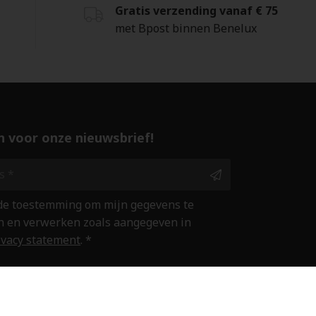
Gratis verzending vanaf € 75
met Bpost binnen Benelux
 in voor onze nieuwsbrief!
 de toestemming om mijn gegevens te
 en verwerken zoals aangegeven in
ivacy statement
. *
ine winkelen