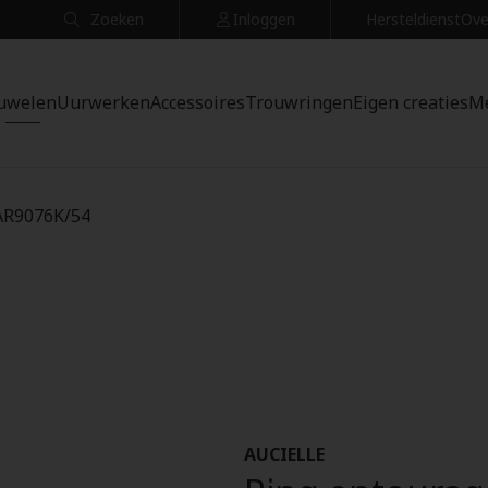
Zoeken
Inloggen
Hersteldienst
Ove
uwelen
Uurwerken
Accessoires
Trouwringen
Eigen creaties
M
 AR9076K/54
AUCIELLE