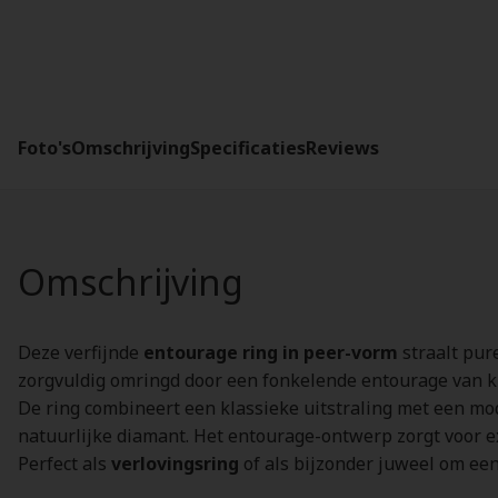
Foto's
Omschrijving
Specificaties
Reviews
Omschrijving
Deze verfijnde
entourage ring in peer-vorm
straalt pure
zorgvuldig omringd door een fonkelende entourage van kl
De ring combineert een klassieke uitstraling met een m
natuurlijke diamant. Het entourage-ontwerp zorgt voor ex
Perfect als
verlovingsring
of als bijzonder juweel om een 