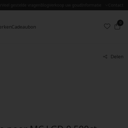
r
Veel gestelde vragen
Blog
Verkoop uw goud
Informatie
Contact
0
erken
Cadeaubon
Delen