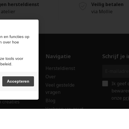
gen hersteldienst
Veilig betalen
 atelier
via Mollie
n en functies op
n over hoe
ducten
Navigatie
Schrijf je
ze tools voor
beleid.
len
Hersteldienst
erken
Over
Accepteren
Ik geef
ssoires
Veel gestelde
bewaren
vragen
wringen
onze
pr
Blog
 creaties
Verkoop uw goud
ken
Contact
aubon
Veilig onl