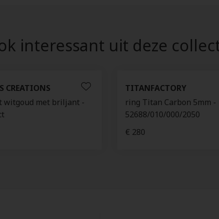
k interessant uit deze collec
S CREATIONS
TITANFACTORY
t witgoud met briljant -
ring Titan Carbon 5mm -
ct
52688/010/000/2050
€ 280