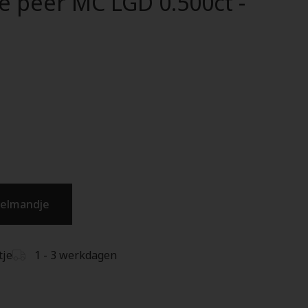
e peer MC LGD 0.500ct -
kelmandje
tje
1 - 3 werkdagen