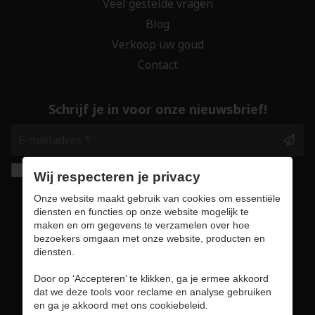
Veel gestelde vragen
Blog
Verkoop uw goud
Contact
Schrijf je in voor onze nieuwsbrief!
Ik geef de toestemming om mijn gegevens te
Wij respecteren je privacy
bewaren en verwerken zoals aangegeven in
Onze website maakt gebruik van cookies om essentiële
onze
privacy statement
. *
diensten en functies op onze website mogelijk te
maken en om gegevens te verzamelen over hoe
bezoekers omgaan met onze website, producten en
Veilig online winkelen
diensten.
Door op ‘Accepteren’ te klikken, ga je ermee akkoord
dat we deze tools voor reclame en analyse gebruiken
en ga je akkoord met ons cookiebeleid.