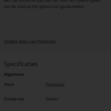
eert de iconische stijl van het huis het rijke erfgoed
van de stad op het gebied van goudsmeden.
Ontdek meer van Pomellato
Specificaties
Algemeen
Merk
Pomellato
Doelgroep
Dames