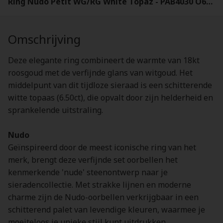
Ring Nudo Petit WG/RG White Topaz - PAB4030 O6000 000TB
Omschrijving
Deze elegante ring combineert de warmte van 18kt
roosgoud met de verfijnde glans van witgoud. Het
middelpunt van dit tijdloze sieraad is een schitterende
witte topaas (6.50ct), die opvalt door zijn helderheid en
sprankelende uitstraling.
Nudo
Geïnspireerd door de meest iconische ring van het
merk, brengt deze verfijnde set oorbellen het
kenmerkende 'nude' steenontwerp naar je
sieradencollectie. Met strakke lijnen en moderne
charme zijn de Nudo-oorbellen verkrijgbaar in een
schitterend palet van levendige kleuren, waarmee je
moeiteloos je unieke stijl kunt uitdrukken.