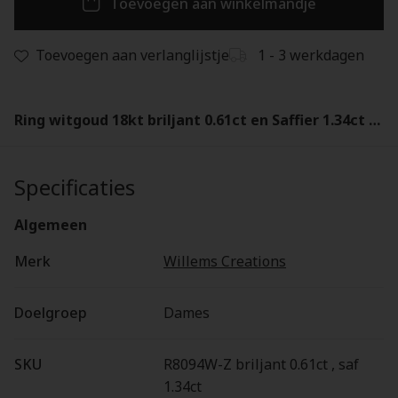
Toevoegen aan winkelmandje
Toevoegen aan verlanglijstje
1 - 3 werkdagen
Ring witgoud 18kt briljant 0.61ct en Saffier 1.34ct - R8094W-Z
Specificaties
Algemeen
Merk
Willems Creations
Doelgroep
Dames
SKU
R8094W-Z briljant 0.61ct , saf
1.34ct