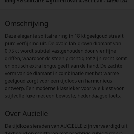
Ring YG solitaire 4 griffen oval 0.75ct Lab - AR9012A
Omschrijving
Deze elegante solitaire ring in 18 kt geelgoud straalt
pure verfijning uit. De ovale lab-grown diamant van
0,75 ct wordt subtiel vastgehouden door vier fijne
griffen, waardoor de steen prachtig tot zijn recht komt
en optisch extra lengte geeft aan de hand. De zachte
vorm van de diamant in combinatie met het warme
geelgoud zorgt voor een tijdloos en harmonieus
ontwerp. Een moderne klassieker voor wie kiest voor
stijlvolle luxe met een bewuste, hedendaagse toets.
Over Aucielle
De tijdloze sieraden van AUCIELLE zijn vervaardigd uit
18kt goud en schitteren met prachtige cubic zirconia,