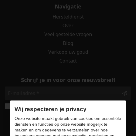
Navigatie
Hersteldienst
Over
Veel gestelde vragen
Blog
Verkoop uw goud
Contact
Schrijf je in voor onze nieuwsbrief!
Ik geef de toestemming om mijn gegevens te
Wij respecteren je privacy
bewaren en verwerken zoals aangegeven in
Onze website maakt gebruik van cookies om essentiële
onze
privacy statement
. *
diensten en functies op onze website mogelijk te
maken en om gegevens te verzamelen over hoe
bezoekers omgaan met onze website, producten en