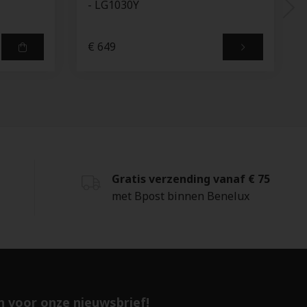
- LG1030Y
€ 649
Gratis verzending vanaf € 75
met Bpost binnen Benelux
 in voor onze nieuwsbrief!