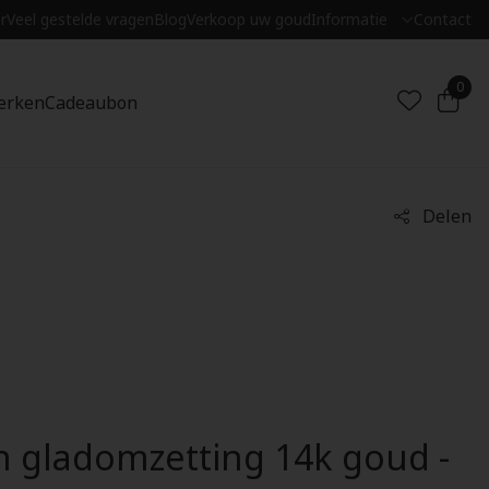
r
Veel gestelde vragen
Blog
Verkoop uw goud
Informatie
Contact
0
erken
Cadeaubon
Delen
in gladomzetting 14k goud -