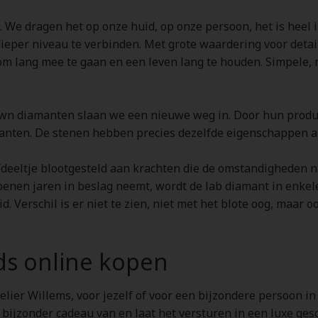
 We dragen het op onze huid, op onze persoon, het is heel i
ieper niveau te verbinden. Met grote waardering voor detai
om lang mee te gaan en een leven lang te houden. Simpele, 
n diamanten slaan we een nieuwe weg in. Door hun producti
anten. De stenen hebben precies dezelfde eigenschappen al
fdeeltje blootgesteld aan krachten die de omstandigheden 
joenen jaren in beslag neemt, wordt de lab diamant in enkel
id. Verschil is er niet te zien, niet met het blote oog, maa
ds online kopen
elier Willems, voor jezelf of voor een bijzondere persoon in
a bijzonder cadeau van en laat het versturen in een luxe ge