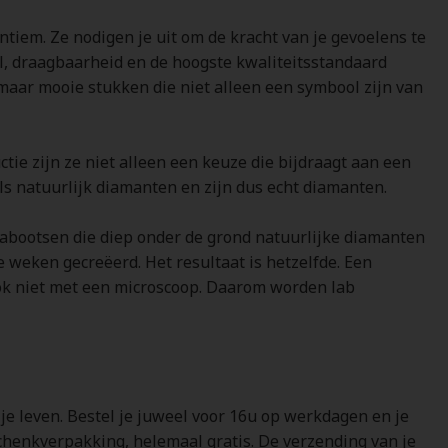
ntiem. Ze nodigen je uit om de kracht van je gevoelens te
l, draagbaarheid en de hoogste kwaliteitsstandaard
maar mooie stukken die niet alleen een symbool zijn van
e zijn ze niet alleen een keuze die bijdraagt aan een
s natuurlijk diamanten en zijn dus echt diamanten.
nabootsen die diep onder de grond natuurlijke diamanten
e weken gecreëerd. Het resultaat is hetzelfde. Een
r ook niet met een microscoop. Daarom worden lab
 je leven. Bestel je juweel voor 16u op werkdagen en je
schenkverpakking, helemaal gratis. De verzending van je