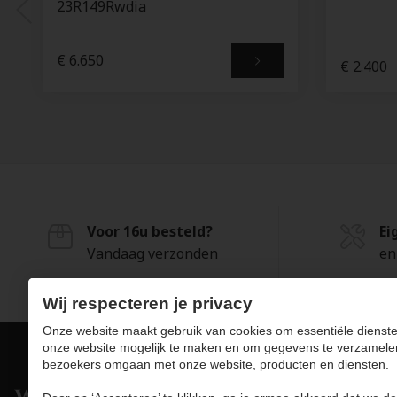
23R149Rwdia
€ 6.650
€ 2.400
Voor 16u besteld?
Ei
Vandaag verzonden
en
Wij respecteren je privacy
Onze website maakt gebruik van cookies om essentiële dienste
onze website mogelijk te maken en om gegevens te verzamele
bezoekers omgaan met onze website, producten en diensten.
Pro