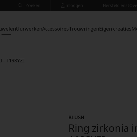
Zoeken
Inloggen
Hersteldienst
Ove
uwelen
Uurwerken
Accessoires
Trouwringen
Eigen creaties
M
d - 1198YZI
BLUSH
Ring zirkonia 