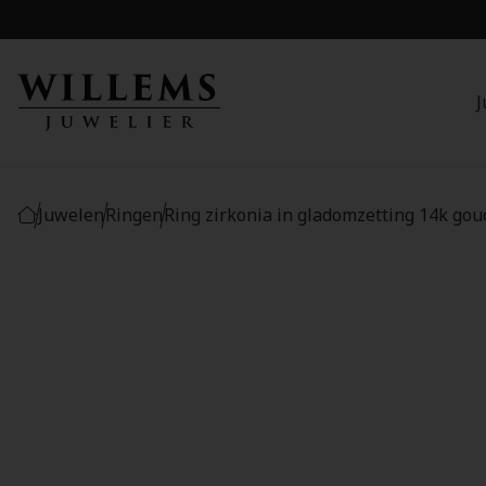
J
Juwelen
Ringen
Ring zirkonia in gladomzetting 14k gou