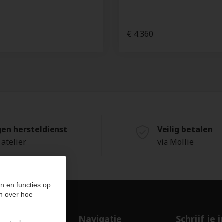
€ 4.360
gen hersteldienst
Veilig betalen
 atelier
via Mollie
n en functies op
n over hoe
ducten
Navigatie
Schrijf je