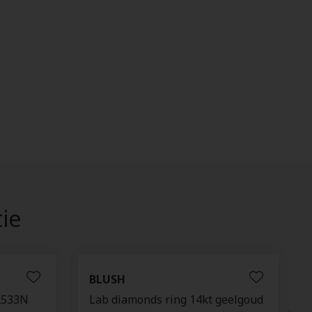
tie
BLUSH
N2533N
Lab diamonds ring 14kt geelgoud