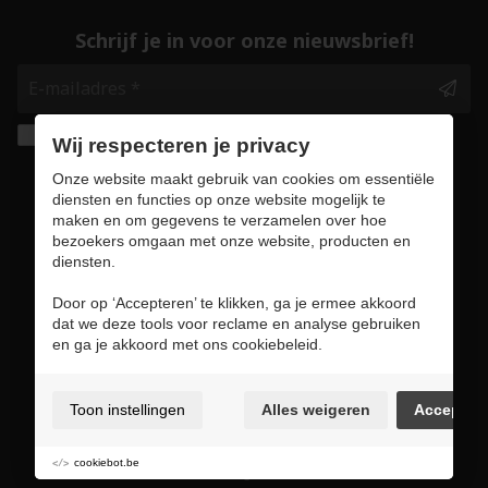
Schrijf je in voor onze nieuwsbrief!
Ik geef de toestemming om mijn gegevens te
Wij respecteren je privacy
bewaren en verwerken zoals aangegeven in
Onze website maakt gebruik van cookies om essentiële
onze
privacy statement
. *
diensten en functies op onze website mogelijk te
maken en om gegevens te verzamelen over hoe
bezoekers omgaan met onze website, producten en
Veilig online winkelen
diensten.
Door op ‘Accepteren’ te klikken, ga je ermee akkoord
dat we deze tools voor reclame en analyse gebruiken
en ga je akkoord met ons cookiebeleid.
Gebruiksvoorwaarden & privacybeleid
Cookie policy
Toon instellingen
Alles weigeren
Accepter
Cookie voorkeuren
Sitemap
cookiebot.be
Login