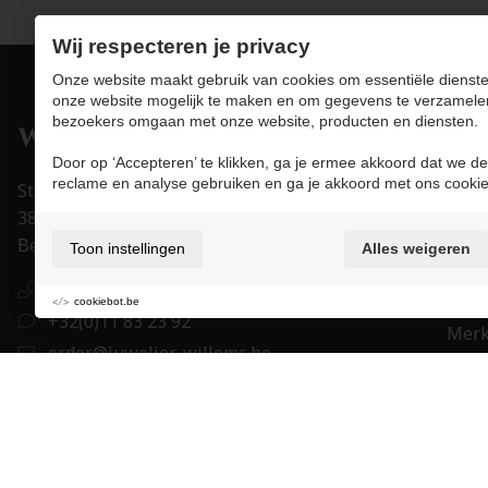
Wij respecteren je privacy
Onze website maakt gebruik van cookies om essentiële dienste
onze website mogelijk te maken en om gegevens te verzamele
bezoekers omgaan met onze website, producten en diensten.
Pro
Door op ‘Accepteren’ te klikken, ga je ermee akkoord dat we de
Juwe
reclame en analyse gebruiken en ga je akkoord met ons cookie
Stapelstraat 15-17
Uurw
3800 Sint-Truiden
Acce
België
Toon instellingen
Alles weigeren
Trou
+32(0)11 83 23 92
Eigen
cookiebot.be
+32(0)11 83 23 92
Mer
order@juwelier-willems.be
Cade
BE0478.339.464
BE 27 7330 0979 1673