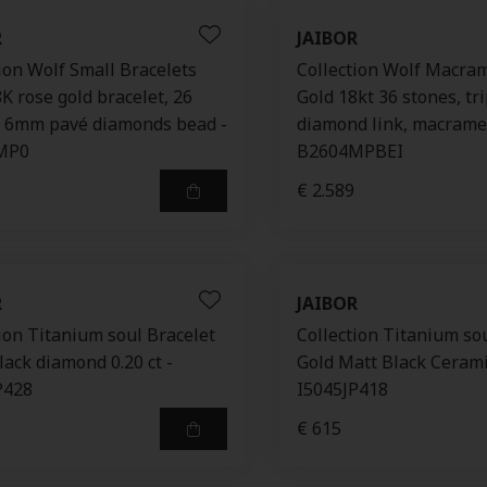
R
JAIBOR
ion Wolf Small Bracelets
Collection Wolf Macra
K rose gold bracelet, 26
Gold 18kt 36 stones, tr
, 6mm pavé diamonds bead -
diamond link, macrame
MP0
B2604MPBEI
€ 2.589
R
JAIBOR
ion Titanium soul Bracelet
Collection Titanium so
lack diamond 0.20 ct -
Gold Matt Black Cerami
P428
I5045JP418
€ 615