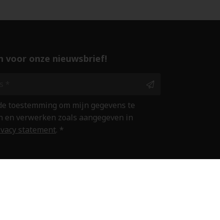
 in voor onze nieuwsbrief!
 de toestemming om mijn gegevens te
 en verwerken zoals aangegeven in
ivacy statement
. *
ine winkelen