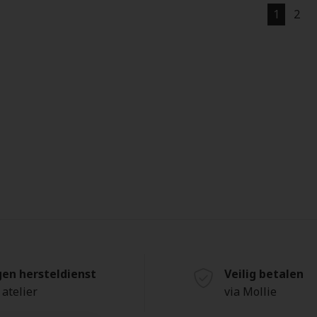
1
2
gen hersteldienst
Veilig betalen
 atelier
via Mollie