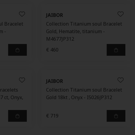
JAIBOR
ul Bracelet
Collection Titanium soul Bracelet
m -
Gold, Hematite, titanium -
M4677JP312
€ 460
JAIBOR
racelets
Collection Titanium soul Bracelet
7 ct, Onyx,
Gold 18kt , Onyx - I5026JP312
€ 719