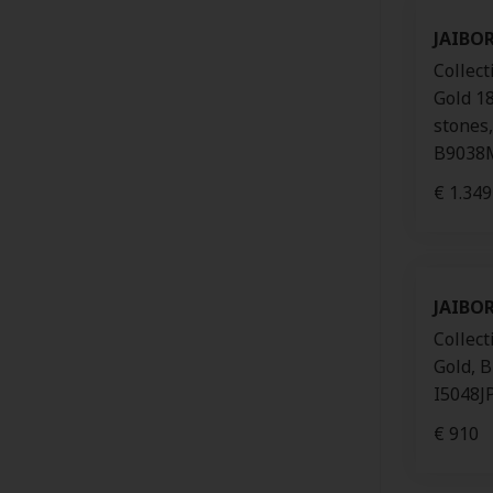
JAIBO
Collect
Gold 18
stones
B9038
€ 1.349
JAIBO
Collect
Gold, B
I5048J
€ 910