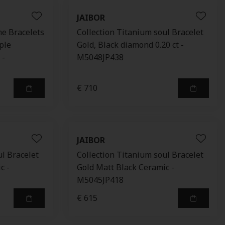
JAIBOR
me Bracelets
Collection Titanium soul Bracelet
iple
Gold, Black diamond 0.20 ct -
 -
M5048JP438
€ 710
JAIBOR
ul Bracelet
Collection Titanium soul Bracelet
c -
Gold Matt Black Ceramic -
M5045JP418
€ 615