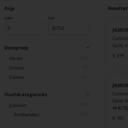
Resulta
Prijs
van
tot
JAIBO
Collect
Gold, 
Doelgroep
€ 379
(25)
Heren
(7)
Unisex
(1)
Dames
JAIBO
Collect
Hoofdcategorieën
Gold, H
(33)
Juwelen
M4678
(33)
Armbanden
€ 701