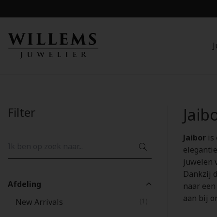
J
Filter
Jaib
Jaibor
is
eleganti
juwelen 
Dankzij 
Afdeling
naar een 
aan bij o
(1)
New Arrivals