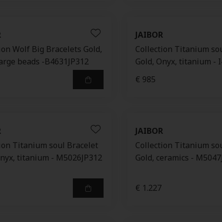
R
JAIBOR
ion Wolf Big Bracelets Gold,
Collection Titanium so
large beads -B4631JP312
Gold, Onyx, titanium -
€ 985
R
JAIBOR
ion Titanium soul Bracelet
Collection Titanium so
Onyx, titanium - M5026JP312
Gold, ceramics - M504
€ 1.227