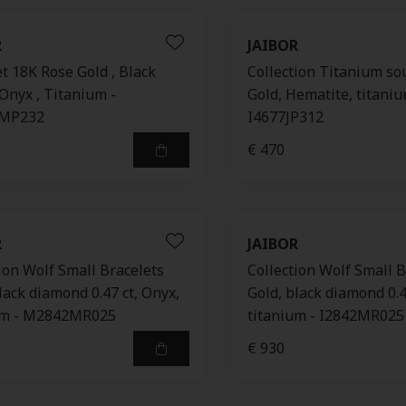
R
JAIBOR
t 18K Rose Gold , Black
Collection Titanium so
Onyx , Titanium -
Gold, Hematite, titaniu
MP232
I4677JP312
€ 470
R
JAIBOR
ion Wolf Small Bracelets
Collection Wolf Small B
lack diamond 0.47 ct, Onyx,
Gold, black diamond 0.4
um - M2842MR025
titanium - I2842MR025
€ 930