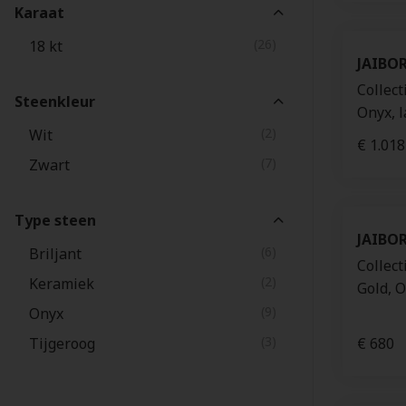
Karaat
(26)
18 kt
JAIBO
Collect
Steenkleur
Onyx, 
(2)
Wit
€ 1.018
(7)
Zwart
Type steen
JAIBO
(6)
Briljant
Collect
(2)
Keramiek
Gold, 
(9)
Onyx
(3)
Tijgeroog
€ 680