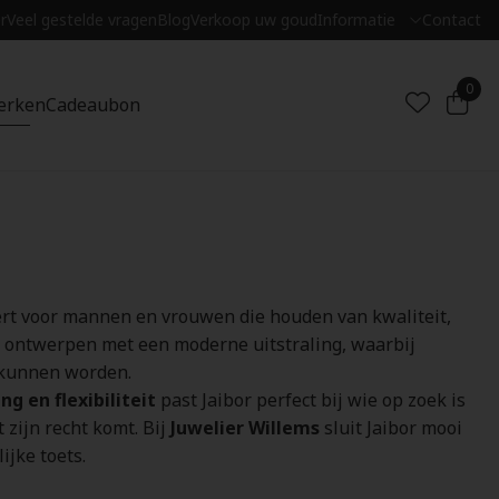
r
Veel gestelde vragen
Blog
Verkoop uw goud
Informatie
Contact
0
erken
Cadeaubon
ëert voor mannen en vrouwen die houden van kwaliteit,
e ontwerpen met een moderne uitstraling, waarbij
 kunnen worden.
g en flexibiliteit
past Jaibor perfect bij wie op zoek is
 zijn recht komt. Bij
Juwelier Willems
sluit Jaibor mooi
ijke toets.