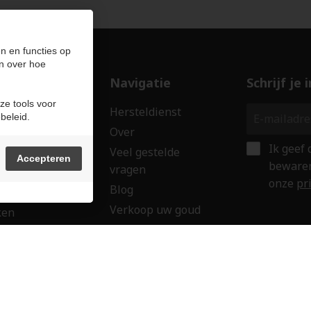
n en functies op
n over hoe
ducten
Navigatie
Schrijf je
ze tools voor
len
Hersteldienst
beleid.
erken
Over
Ik geef
ssoires
Veel gestelde
Accepteren
bewaren
vragen
wringen
onze
pr
Blog
 creaties
Verkoop uw goud
ken
Contact
aubon
Veilig onl