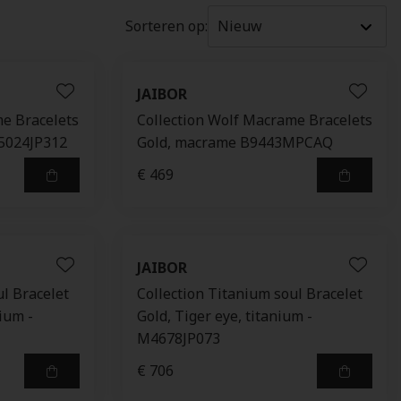
Sorteren op:
JAIBOR
me Bracelets
Collection Wolf Macrame Bracelets
B5024JP312
Gold, macrame B9443MPCAQ
€ 469
JAIBOR
ul Bracelet
Collection Titanium soul Bracelet
nium -
Gold, Tiger eye, titanium -
M4678JP073
€ 706