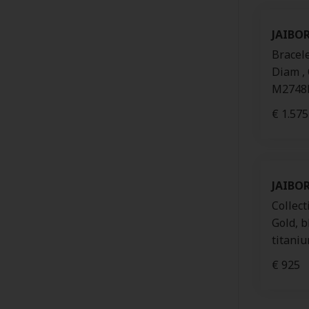
JAIBO
Bracele
Diam , 
M2748
€ 1.575
JAIBO
Collect
Gold, b
titani
€ 925