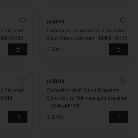
JAIBOR
ul Bracelet
Collection Titanium soul Bracelet
 I4681JP312
Gold, Onyx, titanium - M4681JP312
€ 920
JAIBOR
ul Bracelet
Collection Wolf Small Bracelets
7JP418
Gold, skulls 18K rose gold bracelet
- B6452MP999
€ 2.105