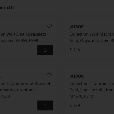
ten
(33)
R
JAIBOR
ion Wolf Small Bracelets
Collection Wolf Macra
macrame B5059JP999
Gold, Onyx, macrame 
€ 425
R
JAIBOR
ion Titanium soul Bracelet
Collection Titanium so
ematite, titanium -
Gold, Lapis lazuli, tita
JP360
M4678JP310
€ 759