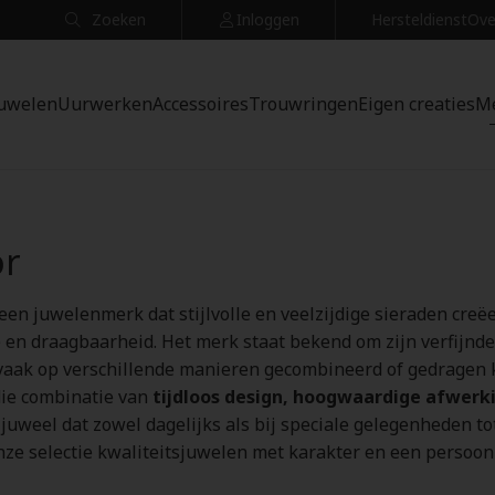
Zoeken
Inloggen
Hersteldienst
Ove
uwelen
Uurwerken
Accessoires
Trouwringen
Eigen creaties
M
or
 een juwelenmerk dat stijlvolle en veelzijdige sieraden cre
e en draagbaarheid. Het merk staat bekend om zijn verfijnd
vaak op verschillende manieren gecombineerd of gedragen
die combinatie van
tijdloos design, hoogwaardige afwerkin
juweel dat zowel dagelijks als bij speciale gelegenheden tot
nze selectie kwaliteitsjuwelen met karakter en een persoonl