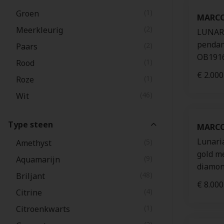
(1)
Groen
MARCO
(2)
Meerkleurig
LUNARI
pendant
(2)
Paars
OB191
(1)
Rood
€ 2.000
(1)
Roze
(46)
Wit
Type steen
MARCO
Lunari
(5)
Amethyst
gold m
(9)
Aquamarijn
diamon
(48)
Briljant
€ 8.000
(4)
Citrine
(1)
Citroenkwarts