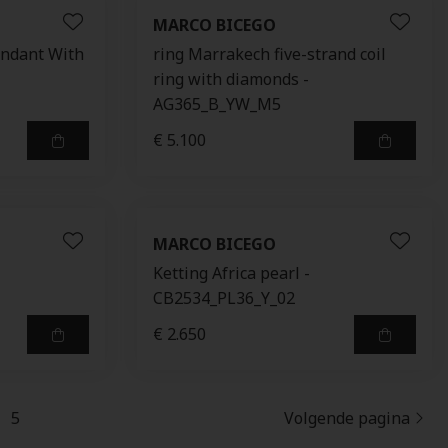
MARCO BICEGO
Pendant With
ring Marrakech five-strand coil
ring with diamonds -
AG365_B_YW_M5
€ 5.100
MARCO BICEGO
Ketting Africa pearl -
CB2534_PL36_Y_02
€ 2.650
5
Volgende pagina