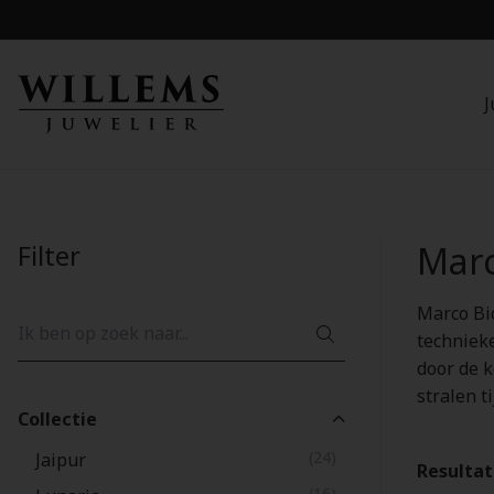
J
Filter
Marc
Marco Bi
techniek
door de 
stralen t
Collectie
(24)
Jaipur
Resulta
(16)