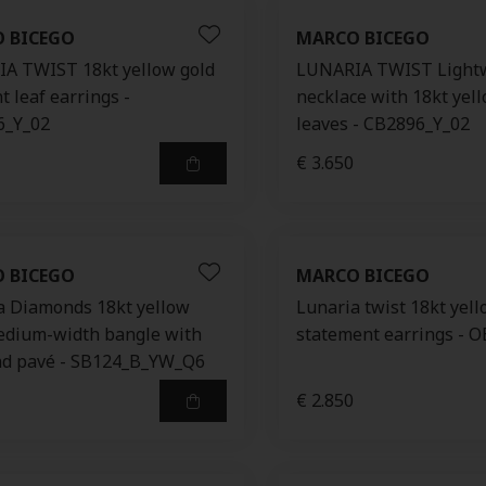
 BICEGO
MARCO BICEGO
A TWIST 18kt yellow gold
LUNARIA TWIST Light
 leaf earrings -
necklace with 18kt yel
6_Y_02
leaves - CB2896_Y_02
€ 3.650
 BICEGO
MARCO BICEGO
a Diamonds 18kt yellow
Lunaria twist 18kt yell
edium-width bangle with
statement earrings - 
d pavé - SB124_B_YW_Q6
€ 2.850