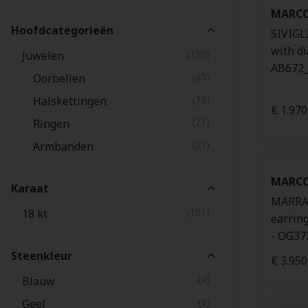
MARCO
Hoofdcategorieën
SIVIGLI
with d
(110)
Juwelen
AB672
(35)
Oorbellen
(33)
Halskettingen
€ 1.970
(21)
Ringen
(21)
Armbanden
MARCO
Karaat
MARRA
(101)
18 kt
earrin
- OG3
Steenkleur
€ 3.950
(4)
Blauw
(3)
Geel