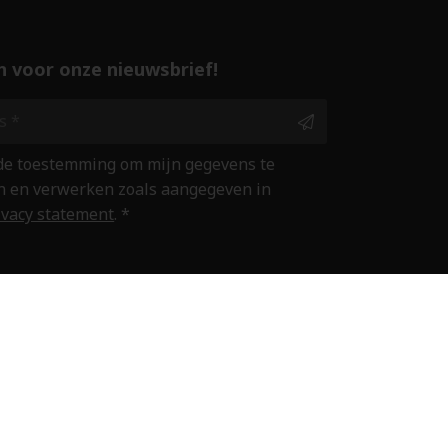
 in voor onze nieuwsbrief!
 de toestemming om mijn gegevens te
 en verwerken zoals aangegeven in
ivacy statement
. *
ine winkelen