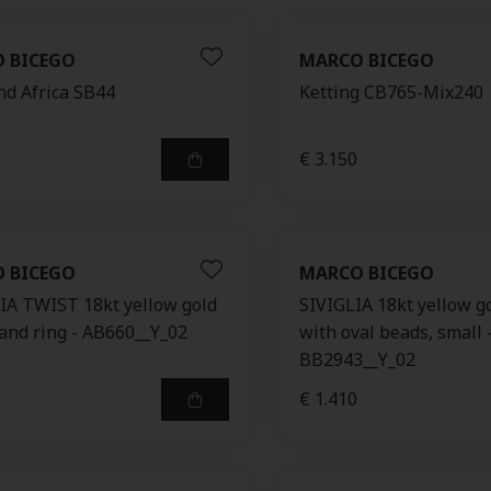
 BICEGO
MARCO BICEGO
d Africa SB44
Ketting CB765-Mix240
€ 3.150
 BICEGO
MARCO BICEGO
A TWIST 18kt yellow gold
SIVIGLIA 18kt yellow g
and ring - AB660__Y_02
with oval beads, small 
BB2943__Y_02
€ 1.410