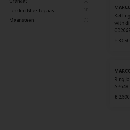
(2)
Granaat
MARCO
(4)
London Blue Topaas
Kettin
(1)
Maansteen
with d
(4)
Peridot
CB266
(5)
Topaas
€ 3.050
(2)
Tourmaline
MARCO
Ring Ja
AB648
€ 2.600