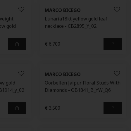
MARCO BICEGO
weight
Lunaria18kt yellow gold leaf
low gold
necklace - CB2895_Y_02
€ 6.700
MARCO BICEGO
ow gold
Oorbellen Jaipur Floral Studs With
OB1914_y_02
Diamonds - OB1841_B_YW_Q6
€ 3.500