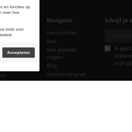
n en functies op
n over hoe
ducten
Navigatie
Schrijf je
ze tools voor
len
Hersteldienst
beleid.
erken
Over
Ik geef
ssoires
Veel gestelde
Accepteren
bewaren
vragen
wringen
onze
pr
Blog
 creaties
Verkoop uw goud
ken
Contact
aubon
Veilig onl