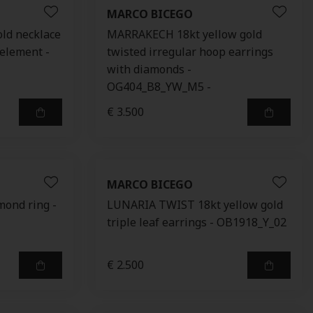
MARCO BICEGO
old necklace
MARRAKECH 18kt yellow gold
element -
twisted irregular hoop earrings
with diamonds -
OG404_B8_YW_M5 -
€ 3.500
MARCO BICEGO
mond ring -
LUNARIA TWIST 18kt yellow gold
triple leaf earrings - OB1918_Y_02
€ 2.500