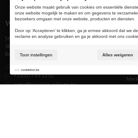
Onze website maakt gebruik van cookies om essentiële dienste
onze website mogelijk te maken en om gegevens te verzamele
bezoekers omgaan met onze website, producten en diensten.
Pro
Door op ‘Accepteren’ te klikken, ga je ermee akkoord dat we de
Juwe
reclame en analyse gebruiken en ga je akkoord met ons cookie
Stapelstraat 15-17
Uurw
3800 Sint-Truiden
Acce
België
Toon instellingen
Alles weigeren
Trou
+32(0)11 83 23 92
Eigen
cookiebot.be
+32(0)11 83 23 92
Mer
order@juwelier-willems.be
Cade
BE0478.339.464
BE 27 7330 0979 1673