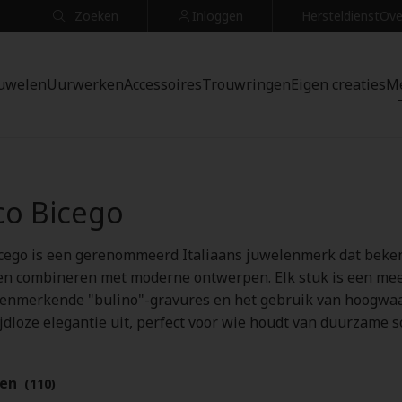
Zoeken
Inloggen
Hersteldienst
Ove
uwelen
Uurwerken
Accessoires
Trouwringen
Eigen creaties
M
o Bicego
cego is een gerenommeerd Italiaans juwelenmerk dat beken
en combineren met moderne ontwerpen. Elk stuk is een mee
kenmerkende "bulino"-gravures en het gebruik van hoogwaa
ijdloze elegantie uit, perfect voor wie houdt van duurzame s
ten
(110)