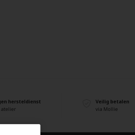
gen hersteldienst
Veilig betalen
 atelier
via Mollie