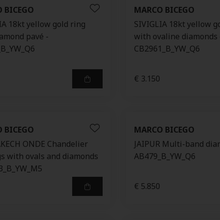
 BICEGO
MARCO BICEGO
A 18kt yellow gold ring
SIVIGLIA 18kt yellow g
iamond pavé -
with ovaline diamonds 
_B_YW_Q6
CB2961_B_YW_Q6
€ 3.150
 BICEGO
MARCO BICEGO
KECH ONDE Chandelier
JAIPUR Multi-band dia
gs with ovals and diamonds
AB479_B_YW_Q6
73_B_YW_M5
€ 5.850