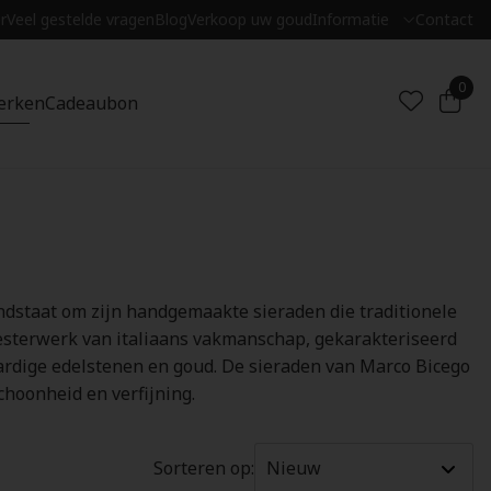
r
Veel gestelde vragen
Blog
Verkoop uw goud
Informatie
Contact
0
erken
Cadeaubon
dstaat om zijn handgemaakte sieraden die traditionele
sterwerk van italiaans vakmanschap, gekarakteriseerd
rdige edelstenen en goud. De sieraden van Marco Bicego
choonheid en verfijning.
Sorteren op: