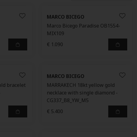
MARCO BICEGO
Marco Bicego Paradise OB1554-
MIX109
€ 1.090
MARCO BICEGO
old bracelet
MARRAKECH 18kt yellow gold
-
necklace with single diamond -
CG337_B8_YW_M5
€ 5.400