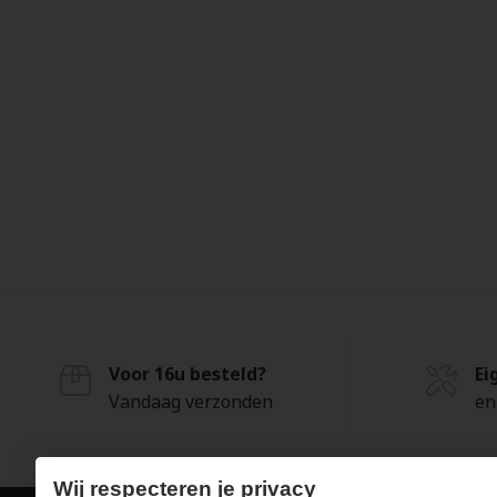
Voor 16u besteld?
Ei
Vandaag verzonden
en
Wij respecteren je privacy