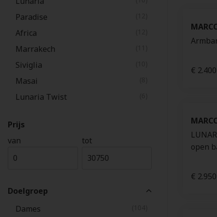
Lunaria
(12)
Paradise
MARCO
(12)
Africa
Armban
(11)
Marrakech
(10)
Siviglia
€ 2.400
(8)
Masai
(6)
Lunaria Twist
(1)
Jazzmaster
MARCO
Prijs
(1)
Delicati
LUNARI
van
tot
open b
€ 2.950
Doelgroep
(104)
Dames