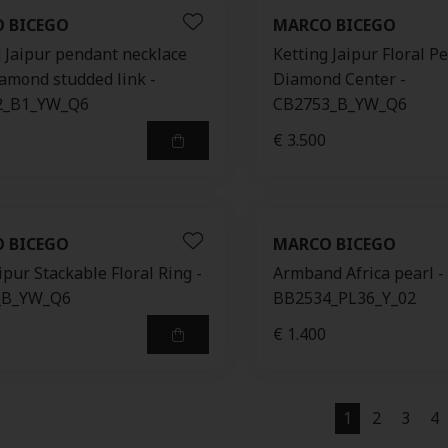
 BICEGO
MARCO BICEGO
g Jaipur pendant necklace
Ketting Jaipur Floral 
iamond studded link -
Diamond Center -
2_B1_YW_Q6
CB2753_B_YW_Q6
€ 3.500
 BICEGO
MARCO BICEGO
ipur Stackable Floral Ring -
Armband Africa pearl -
_B_YW_Q6
BB2534_PL36_Y_02
€ 1.400
1
2
3
4