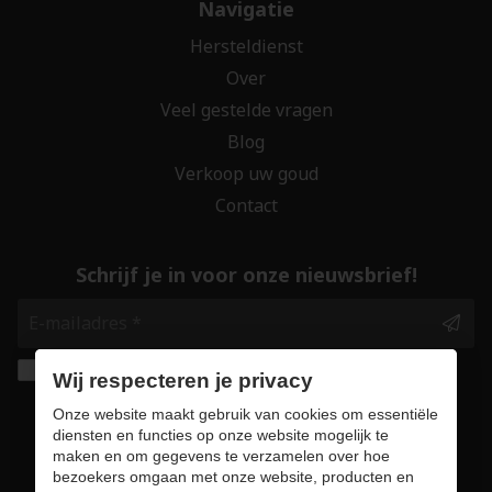
Navigatie
Hersteldienst
Over
Veel gestelde vragen
Blog
Verkoop uw goud
Contact
Schrijf je in voor onze nieuwsbrief!
Ik geef de toestemming om mijn gegevens te
Wij respecteren je privacy
bewaren en verwerken zoals aangegeven in
Onze website maakt gebruik van cookies om essentiële
onze
privacy statement
. *
diensten en functies op onze website mogelijk te
maken en om gegevens te verzamelen over hoe
bezoekers omgaan met onze website, producten en