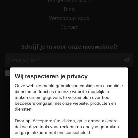
Veel gestelde vragen
Blog
Verkoop uw goud
Contact
Schrijf je in voor onze nieuwsbrief!
Ik geef de toestemming om mijn gegevens te
Wij respecteren je privacy
bewaren en verwerken zoals aangegeven in
Onze website maakt gebruik van cookies om essentiële
onze
privacy statement
. *
diensten en functies op onze website mogelijk te
maken en om gegevens te verzamelen over hoe
bezoekers omgaan met onze website, producten en
Veilig online winkelen
diensten.
Door op ‘Accepteren’ te klikken, ga je ermee akkoord
dat we deze tools voor reclame en analyse gebruiken
en ga je akkoord met ons cookiebeleid.
Gebruiksvoorwaarden & privacybeleid