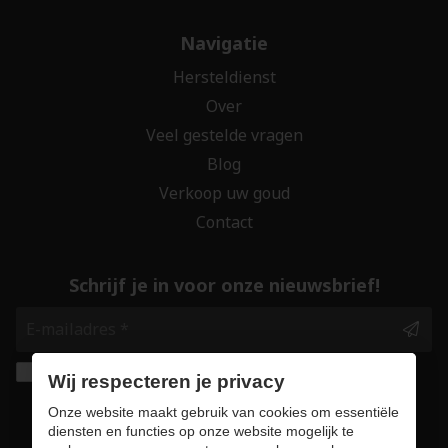
Navigatie
Hersteldienst
Over
Veel gestelde vragen
Blog
Verkoop uw goud
Contact
Schrijf je in voor onze nieuwsbrief!
Ik geef de toestemming om mijn gegevens te
Wij respecteren je privacy
bewaren en verwerken zoals aangegeven in
Onze website maakt gebruik van cookies om essentiële
onze
privacy statement
. *
diensten en functies op onze website mogelijk te