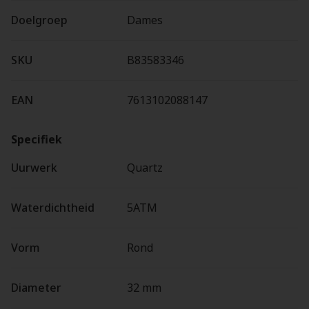
Doelgroep
Dames
SKU
B83583346
EAN
7613102088147
Specifiek
Uurwerk
Quartz
Waterdichtheid
5ATM
Vorm
Rond
Diameter
32 mm