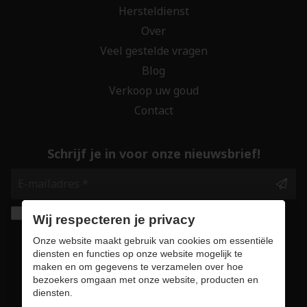
Hersteldienst
Over
Veel gestelde vragen
Blog
Verkoop uw goud
Contact
Schrijf je in voor onze nieuwsbrief!
Ik geef de toestemming om mijn gegevens te
Wij respecteren je privacy
bewaren en verwerken zoals aangegeven in
Onze website maakt gebruik van cookies om essentiële
onze
privacy statement
. *
diensten en functies op onze website mogelijk te
maken en om gegevens te verzamelen over hoe
bezoekers omgaan met onze website, producten en
Veilig online winkelen
diensten.