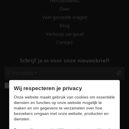
Hersteldienst
Over
Veel gestelde vragen
Blog
Verkoop uw goud
Contact
Schrijf je in voor onze nieuwsbrief!
Ik geef de toestemming om mijn gegevens te
Wij respecteren je privacy
bewaren en verwerken zoals aangegeven in
Onze website maakt gebruik van cookies om essentiële
onze
privacy statement
. *
diensten en functies op onze website mogelijk te
maken en om gegevens te verzamelen over hoe
bezoekers omgaan met onze website, producten en
Veilig online winkelen
diensten.