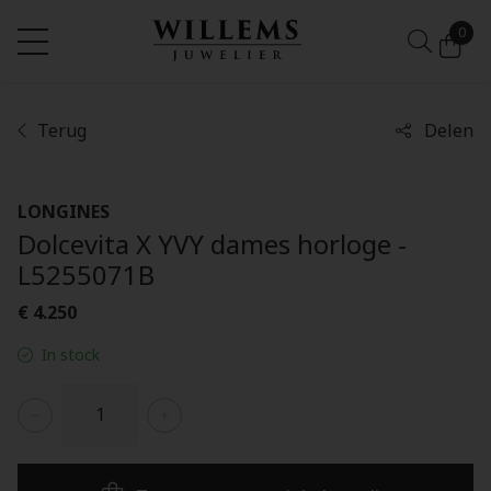
0
Terug
Delen
LONGINES
Dolcevita X YVY dames horloge -
L5255071B
€ 4.250
In stock