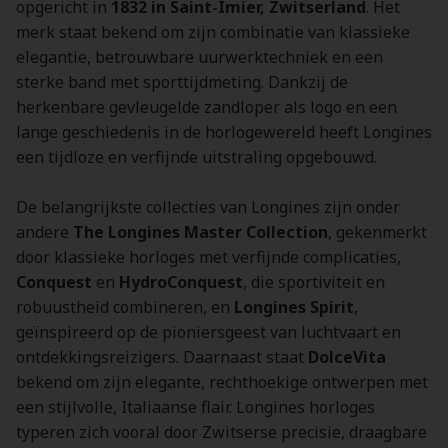
opgericht in
1832 in Saint-Imier, Zwitserland
. Het
merk staat bekend om zijn combinatie van klassieke
elegantie, betrouwbare uurwerktechniek en een
sterke band met sporttijdmeting. Dankzij de
herkenbare gevleugelde zandloper als logo en een
lange geschiedenis in de horlogewereld heeft Longines
een tijdloze en verfijnde uitstraling opgebouwd.
De belangrijkste collecties van Longines zijn onder
andere
The Longines Master Collection
, gekenmerkt
door klassieke horloges met verfijnde complicaties,
Conquest
en
HydroConquest
, die sportiviteit en
robuustheid combineren, en
Longines Spirit
,
geïnspireerd op de pioniersgeest van luchtvaart en
ontdekkingsreizigers. Daarnaast staat
DolceVita
bekend om zijn elegante, rechthoekige ontwerpen met
een stijlvolle, Italiaanse flair. Longines horloges
typeren zich vooral door Zwitserse precisie, draagbare