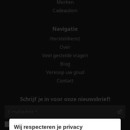
Merken
Cadeaubon
Navigatie
Hersteldienst
Over
Veel gestelde vragen
Blog
Verkoop uw goud
Contact
Schrijf je in voor onze nieuwsbrief!
Ik geef de toestemming om mijn gegevens te
Wij respecteren je privacy