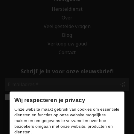
Hersteldienst
Over
Veel gestelde vragen
Blog
Verkoop uw goud
Contact
Schrijf je in voor onze nieuwsbrief!
Ik geef de toestemming om mijn gegevens te
Wij respecteren je privacy
bewaren en verwerken zoals aangegeven in
Onze website maakt gebruik van cookies om essentiële
onze
privacy statement
. *
diensten en functies op onze website mogelijk te
maken en om gegevens te verzamelen over hoe
bezoekers omgaan met onze website, producten en
Veilig online winkelen
diensten.