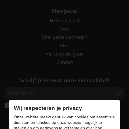
Navigatie
Hersteldienst
Over
Veel gestelde vragen
Blog
Verkoop uw goud
Contact
Schrijf je in voor onze nieuwsbrief!
Ik geef de toestemming om mijn gegevens te
Wij respecteren je privacy
bewaren en verwerken zoals aangegeven in
Onze website maakt gebruik van cookies om essentiële
onze
privacy statement
. *
diensten en functies op onze website mogelijk te
maken en om gegevens te verzamelen over hoe