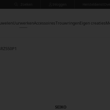
Zoeken
Inloggen
Hersteldienst
Ove
uwelen
Uurwerken
Accessoires
Trouwringen
Eigen creaties
M
 SRZ550P1
SEIKO