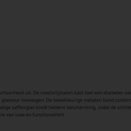
e schoonheid uit. De roestvrijstalen kast met een diameter 
je glamour toevoegen. De tweekleurige metalen band combine
dige saffierglas biedt heldere bescherming, zodat de schitter
e van luxe en functionaliteit.