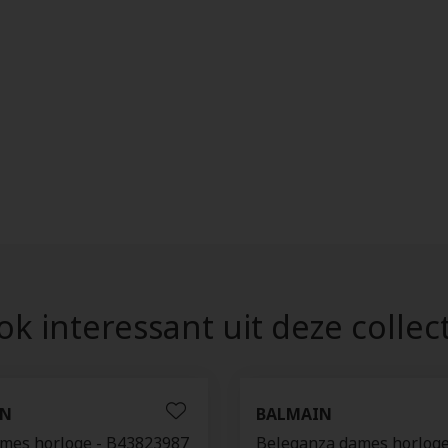
k interessant uit deze collec
IN
BALMAIN
ames horloge - B43823987
Beleganza dames horloge