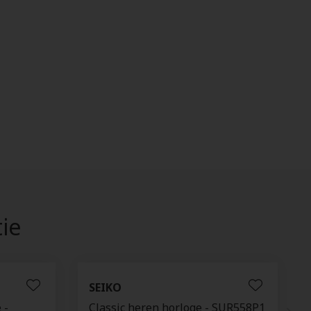
tie
SEIKO
 -
Classic heren horloge - SUR558P1