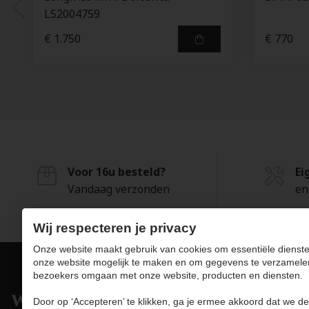
L52004759
€ 1.750
€ 770
Voor 16u besteld?
Ei
Vandaag verzonden
en
Wij respecteren je privacy
Onze website maakt gebruik van cookies om essentiële dienste
onze website mogelijk te maken en om gegevens te verzamele
bezoekers omgaan met onze website, producten en diensten.
Pro
Door op ‘Accepteren’ te klikken, ga je ermee akkoord dat we de