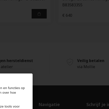
B83583355
€ 640
gen hersteldienst
Veilig betalen
 atelier
via Mollie
n en functies op
n over hoe
ducten
Navigatie
Schrijf je
ze tools voor