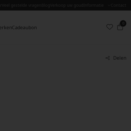
r
Veel gestelde vragen
Blog
Verkoop uw goud
Informatie
Contact
0
erken
Cadeaubon
Delen