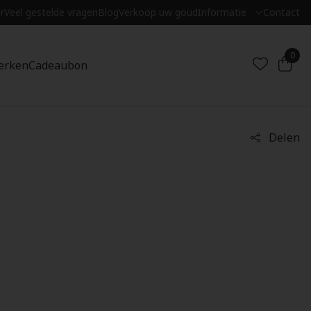
r
Veel gestelde vragen
Blog
Verkoop uw goud
Informatie
Contact
0
erken
Cadeaubon
Delen