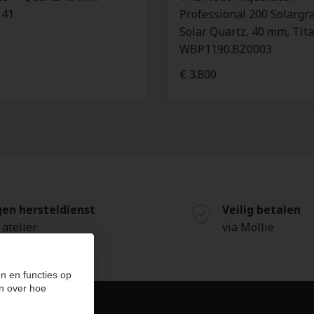
141
Professional 200 Solargr
Solar Quartz, 40 mm, Tit
WBP1190.BZ0003
€ 3.800
gen hersteldienst
Veilig betalen
 atelier
via Mollie
n en functies op
n over hoe