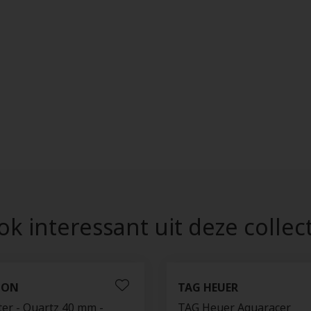
k interessant uit deze collec
TON
TAG HEUER
er - Quartz 40 mm -
TAG Heuer Aquaracer