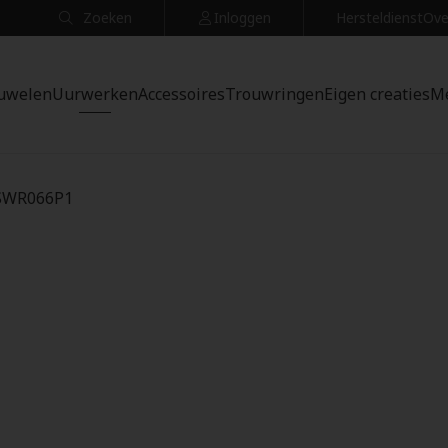
Zoeken
Inloggen
Hersteldienst
Ove
uwelen
Uurwerken
Accessoires
Trouwringen
Eigen creaties
M
 SWR066P1