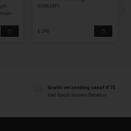
aph
SUR633P1
anium -
€ 240
Gratis verzending vanaf € 75
met Bpost binnen Benelux