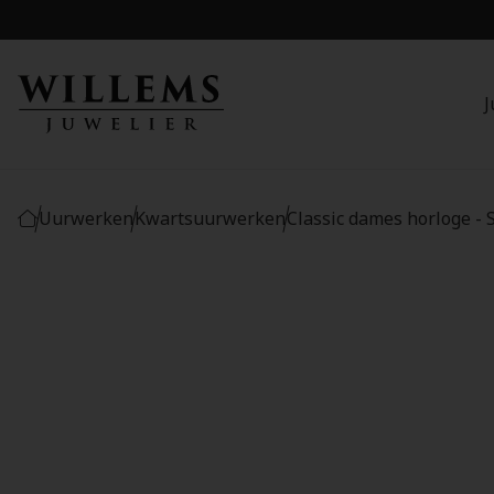
J
Uurwerken
Kwartsuurwerken
Classic dames horloge -