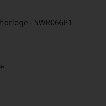
 horloge - SWR066P1
tje