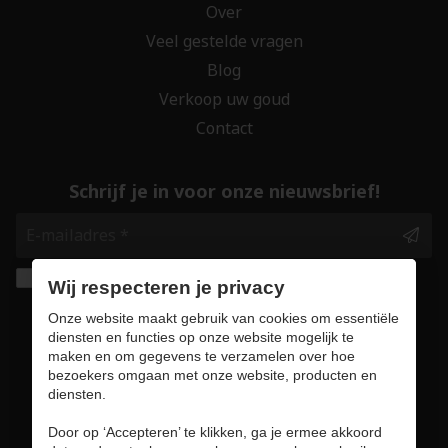
Over
Veel gestelde vragen
Blog
Verkoop uw goud
Contact
Schrijf je in voor onze nieuwsbrief!
Ik geef de toestemming om mijn gegevens te
Wij respecteren je privacy
bewaren en verwerken zoals aangegeven in
Onze website maakt gebruik van cookies om essentiële
onze
privacy statement
. *
diensten en functies op onze website mogelijk te
maken en om gegevens te verzamelen over hoe
bezoekers omgaan met onze website, producten en
Veilig online winkelen
diensten.
Door op ‘Accepteren’ te klikken, ga je ermee akkoord