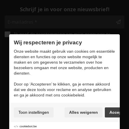
Schrijf je in voor onze nieuwsbrief!
Ik geef de toestemming om mijn gegevens te
bewaren en verwerken zoals aangegeven in
Wij respecteren je privacy
onze
privacy statement
. *
Onze website maakt gebruik van cookies om essentiële
diensten en functies op onze website mogelijk te
maken en om gegevens te verzamelen over hoe
Veilig online winkelen
bezoekers omgaan met onze website, producten en
diensten.
Door op ‘Accepteren’ te klikken, ga je ermee akkoord
dat we deze tools voor reclame en analyse gebruiken
Gebruiksvoorwaarden & privacybeleid
en ga je akkoord met ons cookiebeleid.
Cookie policy
Cookie voorkeuren
Toon instellingen
Alles weigeren
Accepter
Sitemap
Login
cookiebot.be