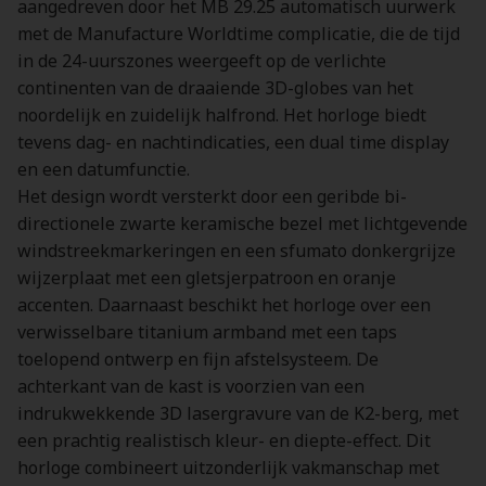
aangedreven door het MB 29.25 automatisch uurwerk
met de Manufacture Worldtime complicatie, die de tijd
in de 24-uurszones weergeeft op de verlichte
continenten van de draaiende 3D-globes van het
noordelijk en zuidelijk halfrond. Het horloge biedt
tevens dag- en nachtindicaties, een dual time display
en een datumfunctie.
Het design wordt versterkt door een geribde bi-
directionele zwarte keramische bezel met lichtgevende
windstreekmarkeringen en een sfumato donkergrijze
wijzerplaat met een gletsjerpatroon en oranje
accenten. Daarnaast beschikt het horloge over een
verwisselbare titanium armband met een taps
toelopend ontwerp en fijn afstelsysteem. De
achterkant van de kast is voorzien van een
indrukwekkende 3D lasergravure van de K2-berg, met
een prachtig realistisch kleur- en diepte-effect. Dit
horloge combineert uitzonderlijk vakmanschap met