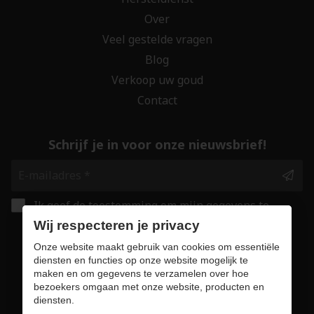
Over
Veel gestelde vragen
Blog
Verkoop uw goud
Contact
Schrijf je in voor onze nieuwsbrief!
Ik geef de toestemming om mijn gegevens te
bewaren en verwerken zoals aangegeven in
Wij respecteren je privacy
onze
privacy statement
. *
Onze website maakt gebruik van cookies om essentiële
diensten en functies op onze website mogelijk te
maken en om gegevens te verzamelen over hoe
Veilig online winkelen
bezoekers omgaan met onze website, producten en
diensten.