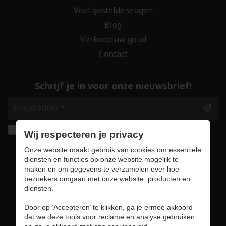
Veel gestelde vragen
Blog
Verkoop uw goud
Contact
Schrijf je in voor onze nieuwsbrief!
Ik geef de toestemming om mijn gegevens te
Wij respecteren je privacy
bewaren en verwerken zoals aangegeven in
Onze website maakt gebruik van cookies om essentiële
onze
privacy statement
. *
diensten en functies op onze website mogelijk te
maken en om gegevens te verzamelen over hoe
bezoekers omgaan met onze website, producten en
Veilig online winkelen
diensten.
Door op ‘Accepteren’ te klikken, ga je ermee akkoord
dat we deze tools voor reclame en analyse gebruiken