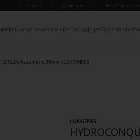
Zoeken
Inloggen
Hersteldienst
Ove
uwelen
Uurwerken
Accessoires
Trouwringen
Eigen creaties
M
GREEN Automatic 39mm - L37794066
LONGINES
HYDROCONQUE