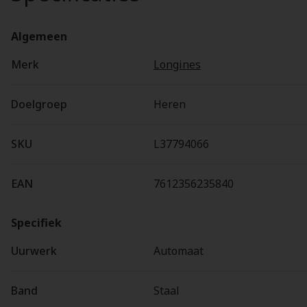
Algemeen
Merk
Longines
Doelgroep
Heren
SKU
L37794066
EAN
7612356235840
Specifiek
Uurwerk
Automaat
Band
Staal