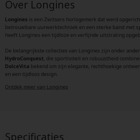
Over Longines
Longines
is een Zwitsers horlogemerk dat werd opgerich
betrouwbare uurwerktechniek en een sterke band met spo
heeft Longines een tijdloze en verfijnde uitstraling opg
De belangrijkste collecties van Longines zijn onder ande
HydroConquest
, die sportiviteit en robuustheid combin
DolceVita
bekend om zijn elegante, rechthoekige ontwerpe
en een tijdloos design.
Ontdek meer van Longines
Specificaties