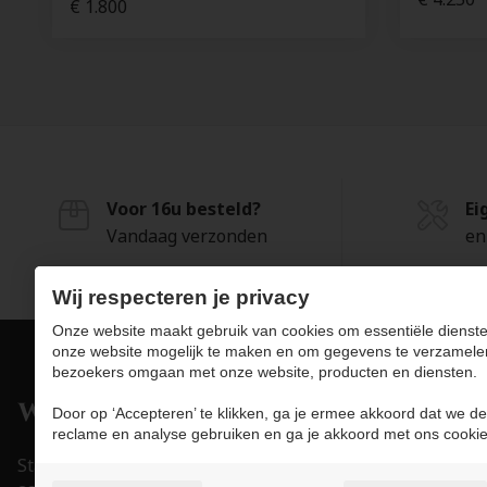
€ 1.800
Voor 16u besteld?
Ei
Vandaag verzonden
en
Wij respecteren je privacy
Onze website maakt gebruik van cookies om essentiële dienste
onze website mogelijk te maken en om gegevens te verzamele
bezoekers omgaan met onze website, producten en diensten.
Pro
Door op ‘Accepteren’ te klikken, ga je ermee akkoord dat we de
reclame en analyse gebruiken en ga je akkoord met ons cookie
Juwe
Stapelstraat 15-17
Uurw