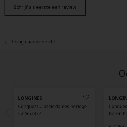
Schrijf als eerste een review
Terug naar overzicht
Oo
LONGINES
LONGIN
Conquest Classic dames horloge -
Conques
L22863877
heren h
€ 4.250