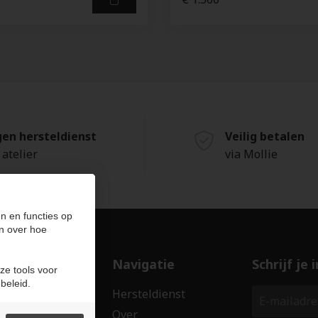
gen hersteldienst
Veilig betalen
 atelier
via Mollie
n en functies op
n over hoe
ducten
Navigatie
Schrijf je
ze tools voor
beleid.
len
Hersteldienst
erken
Over