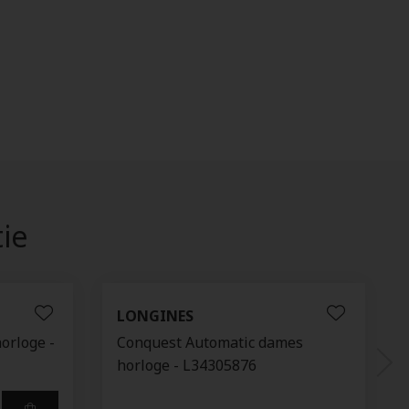
tie
LONGINES
orloge -
Conquest Automatic dames
horloge - L34305876