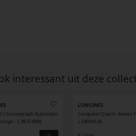
k interessant uit deze collec
ES
LONGINES
t Chronograph Automatic
Conquest Quartz dames h
orloge - L38354986
L34604126
€ 1.500