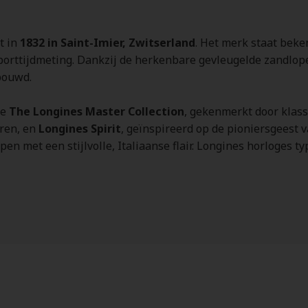
t in
1832 in Saint-Imier, Zwitserland
. Het merk staat beke
rttijdmeting. Dankzij de herkenbare gevleugelde zandloper
ebouwd.
re
The Longines Master Collection
, gekenmerkt door klass
eren, en
Longines Spirit
, geïnspireerd op de pioniersgeest 
n met een stijlvolle, Italiaanse flair. Longines horloges ty