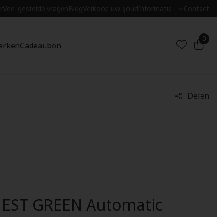
r
Veel gestelde vragen
Blog
Verkoop uw goud
Informatie
Contact
0
erken
Cadeaubon
Delen
ST GREEN Automatic