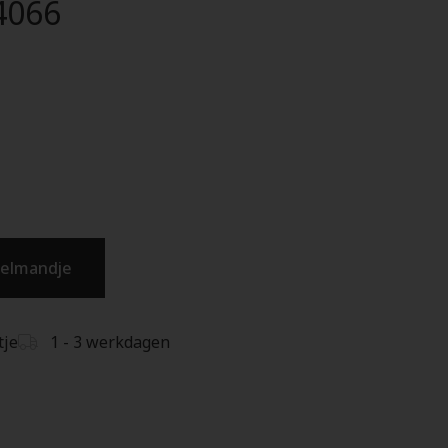
4066
kelmandje
tje
1 - 3 werkdagen