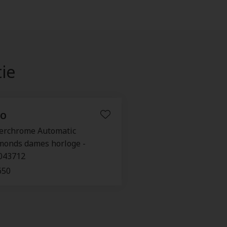
tie
DO
erchrome Automatic
monds dames horloge -
043712
650