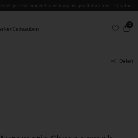
r
Veel gestelde vragen
Blog
Verkoop uw goud
Informatie
Contact
0
erken
Cadeaubon
Delen