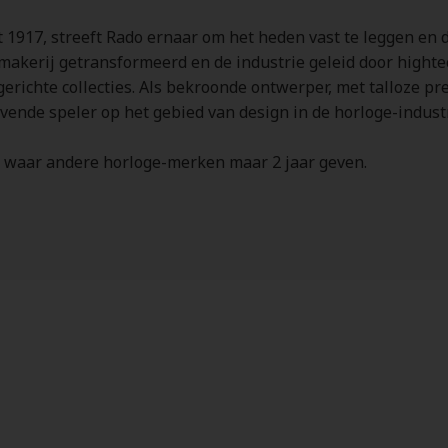
 1917, streeft Rado ernaar om het heden vast te leggen en 
makerij getransformeerd en de industrie geleid door hightec
richte collecties. Als bekroonde ontwerper, met talloze pre
ende speler op het gebied van design in de horloge-industr
e waar andere horloge-merken maar 2 jaar geven.