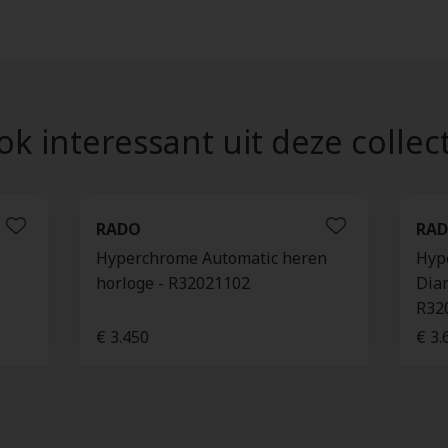
k interessant uit deze collec
RADO
RA
Hyperchrome Automatic heren
Hyp
horloge - R32021102
Dia
R32
€ 3.450
€ 3.