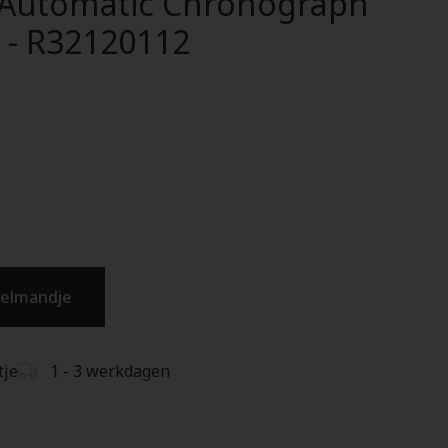
Automatic Chronograph
 - R32120112
kelmandje
tje
1 - 3 werkdagen