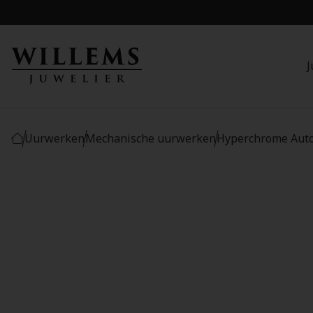
J
Uurwerken
Mechanische uurwerken
Hyperchrome Auto