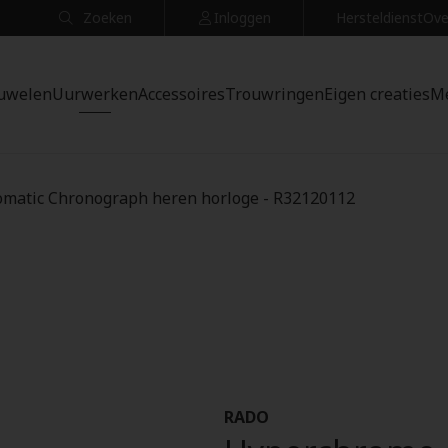
Zoeken
Inloggen
Hersteldienst
Ove
uwelen
Uurwerken
Accessoires
Trouwringen
Eigen creaties
M
matic Chronograph heren horloge - R32120112
RADO