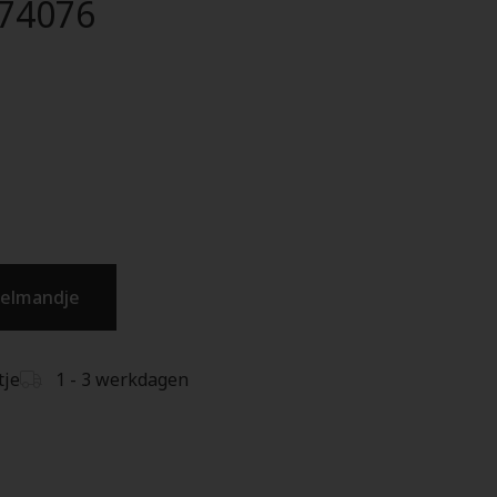
574076
kelmandje
tje
1 - 3 werkdagen