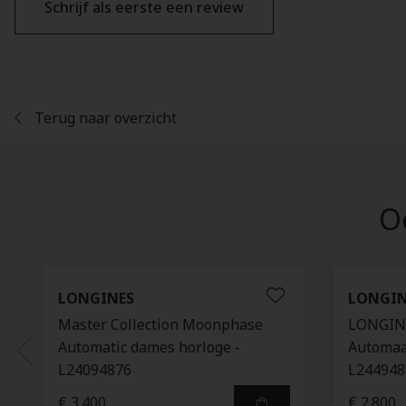
Schrijf als eerste een review
Terug naar overzicht
Oo
LONGINES
LONGIN
Master Collection Moonphase
LONGIN
Automatic dames horloge -
Automaat
L24094876
L244948
€ 3.400
€ 2.800