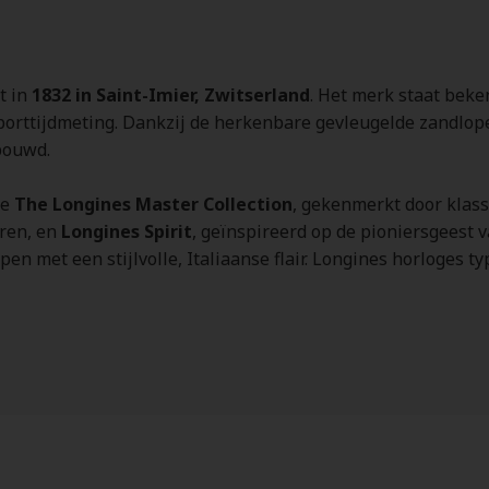
t in
1832 in Saint-Imier, Zwitserland
. Het merk staat beke
rttijdmeting. Dankzij de herkenbare gevleugelde zandloper
ebouwd.
re
The Longines Master Collection
, gekenmerkt door klass
eren, en
Longines Spirit
, geïnspireerd op de pioniersgeest 
n met een stijlvolle, Italiaanse flair. Longines horloges ty