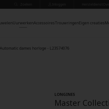
Zoeken
Inloggen
Hersteldienst
Ove
uwelen
Uurwerken
Accessoires
Trouwringen
Eigen creaties
M
 Automatic dames horloge - L23574076
LONGINES
Master Collec