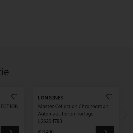
tie
LONGINES
LECTION
Master Collection Chronograph
Automatic heren horloge -
L26294783
€ 3.400