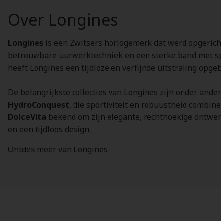
Over Longines
Longines
is een Zwitsers horlogemerk dat werd opgerich
betrouwbare uurwerktechniek en een sterke band met spo
heeft Longines een tijdloze en verfijnde uitstraling opg
De belangrijkste collecties van Longines zijn onder ande
HydroConquest
, die sportiviteit en robuustheid combin
DolceVita
bekend om zijn elegante, rechthoekige ontwerpe
en een tijdloos design.
Ontdek meer van Longines