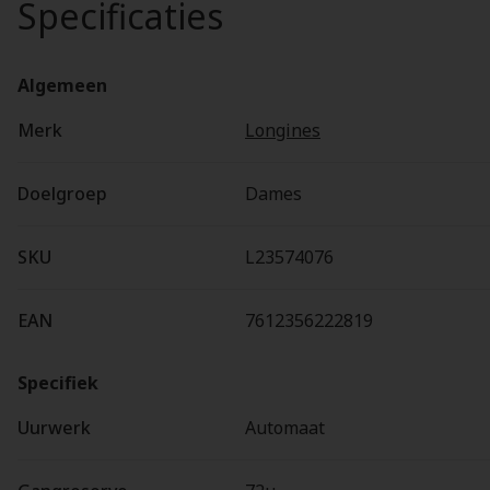
Specificaties
Algemeen
Merk
Longines
Doelgroep
Dames
SKU
L23574076
EAN
7612356222819
Specifiek
Uurwerk
Automaat