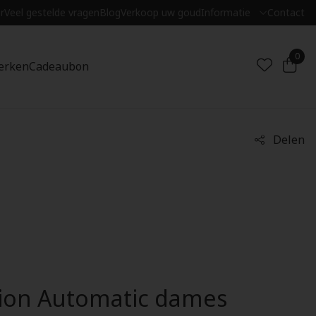
r
Veel gestelde vragen
Blog
Verkoop uw goud
Informatie
Contact
0
erken
Cadeaubon
Delen
tion Automatic dames