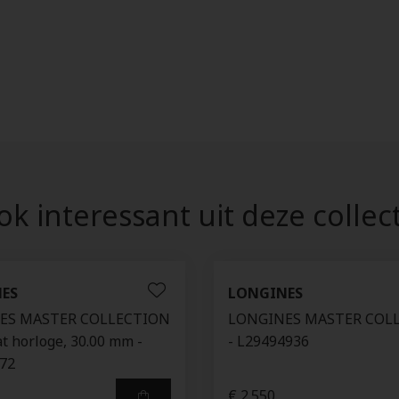
k interessant uit deze collec
ES
LONGINES
ES MASTER COLLECTION
LONGINES MASTER COL
 horloge, 30.00 mm -
- L29494936
72
€ 2.550