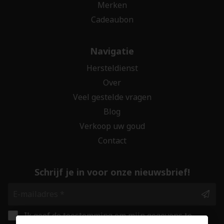
Merken
Cadeaubon
Navigatie
Hersteldienst
Over
Veel gestelde vragen
Blog
Verkoop uw goud
Contact
Schrijf je in voor onze nieuwsbrief!
Ik geef de toestemming om mijn gegevens te