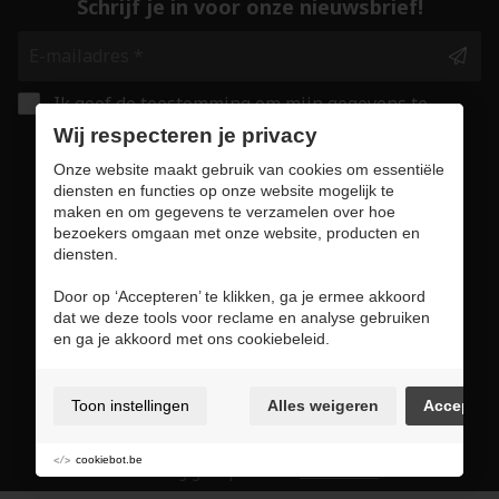
Schrijf je in voor onze nieuwsbrief!
Ik geef de toestemming om mijn gegevens te
bewaren en verwerken zoals aangegeven in
Wij respecteren je privacy
onze
privacy statement
. *
Onze website maakt gebruik van cookies om essentiële
diensten en functies op onze website mogelijk te
maken en om gegevens te verzamelen over hoe
Veilig online winkelen
bezoekers omgaan met onze website, producten en
diensten.
Door op ‘Accepteren’ te klikken, ga je ermee akkoord
dat we deze tools voor reclame en analyse gebruiken
Gebruiksvoorwaarden & privacybeleid
en ga je akkoord met ons cookiebeleid.
Cookie policy
Cookie voorkeuren
Toon instellingen
Alles weigeren
Accepter
Sitemap
Login
cookiebot.be
Met zorg geslepen door
ENABLERS