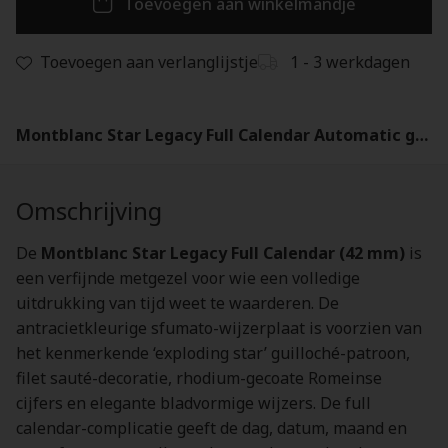
Toevoegen aan winkelmandje
Toevoegen aan verlanglijstje
1 - 3 werkdagen
Montblanc Star Legacy Full Calendar Automatic gents watch | 134358
Omschrijving
De
Montblanc Star Legacy Full Calendar (42 mm)
is
een verfijnde metgezel voor wie een volledige
uitdrukking van tijd weet te waarderen. De
antracietkleurige sfumato-wijzerplaat is voorzien van
het kenmerkende ‘exploding star’ guilloché-patroon,
filet sauté-decoratie, rhodium-gecoate Romeinse
cijfers en elegante bladvormige wijzers. De full
calendar-complicatie geeft de dag, datum, maand en