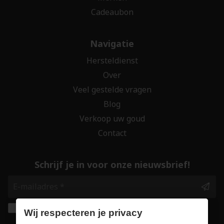
Cadeaubon
Navigatie
Hersteldienst
Over
Veel gestelde vragen
Blog
Verkoop uw goud
Contact
Schrijf je in voor onze nieuwsbrief!
Ik geef de toestemming om mijn gegevens te
Wij respecteren je privacy
bewaren en verwerken zoals aangegeven in