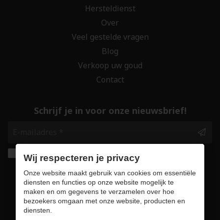
Hersteldienst
Over
Veel gestelde vragen
Blog
Verkoop uw goud
Contact
Schrijf je in voor onze nieuwsbrief!
Ik geef de toestemming om mijn gegevens te
Wij respecteren je privacy
bewaren en verwerken zoals aangegeven in
Onze website maakt gebruik van cookies om essentiële
onze
privacy statement
. *
diensten en functies op onze website mogelijk te
maken en om gegevens te verzamelen over hoe
bezoekers omgaan met onze website, producten en
Veilig online winkelen
diensten.