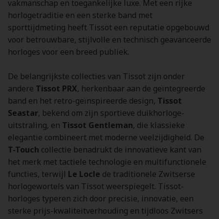
vakmanschap en toegankelijke luxe. Met een rijke
horlogetraditie en een sterke band met
sporttijdmeting heeft Tissot een reputatie opgebouwd
voor betrouwbare, stijlvolle en technisch geavanceerde
horloges voor een breed publiek.
De belangrijkste collecties van Tissot zijn onder
andere
Tissot PRX
, herkenbaar aan de geïntegreerde
band en het retro-geïnspireerde design,
Tissot
Seastar
, bekend om zijn sportieve duikhorloge-
uitstraling, en
Tissot Gentleman
, die klassieke
elegantie combineert met moderne veelzijdigheid. De
T-Touch
collectie benadrukt de innovatieve kant van
het merk met tactiele technologie en multifunctionele
functies, terwijl
Le Locle
de traditionele Zwitserse
horlogewortels van Tissot weerspiegelt. Tissot-
horloges typeren zich door precisie, innovatie, een
sterke prijs-kwaliteitverhouding en tijdloos Zwitsers