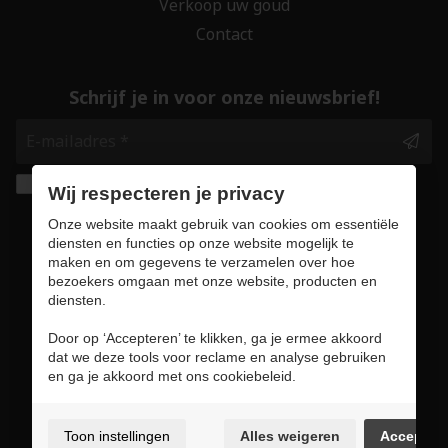
Verkoop uw goud
Contact
Schrijf je in voor onze nieuwsbrief!
Ik geef de toestemming om mijn gegevens te
Wij respecteren je privacy
bewaren en verwerken zoals aangegeven in
Onze website maakt gebruik van cookies om essentiële
onze
privacy statement
. *
diensten en functies op onze website mogelijk te
maken en om gegevens te verzamelen over hoe
bezoekers omgaan met onze website, producten en
Veilig online winkelen
diensten.
Door op ‘Accepteren’ te klikken, ga je ermee akkoord
dat we deze tools voor reclame en analyse gebruiken
en ga je akkoord met ons cookiebeleid.
Gebruiksvoorwaarden & privacybeleid
Cookie policy
Toon instellingen
Alles weigeren
Accepter
Cookie voorkeuren