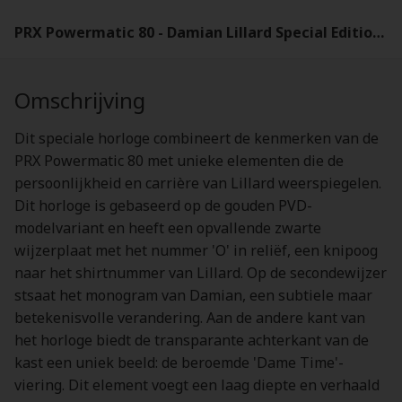
PRX Powermatic 80 - Damian Lillard Special Edition - heren horloge - T1374073305100
Omschrijving
Dit speciale horloge combineert de kenmerken van de
PRX Powermatic 80 met unieke elementen die de
persoonlijkheid en carrière van Lillard weerspiegelen.
Dit horloge is gebaseerd op de gouden PVD-
modelvariant en heeft een opvallende zwarte
wijzerplaat met het nummer 'O' in reliëf, een knipoog
naar het shirtnummer van Lillard. Op de secondewijzer
stsaat het monogram van Damian, een subtiele maar
betekenisvolle verandering. Aan de andere kant van
het horloge biedt de transparante achterkant van de
kast een uniek beeld: de beroemde 'Dame Time'-
viering. Dit element voegt een laag diepte en verhaald