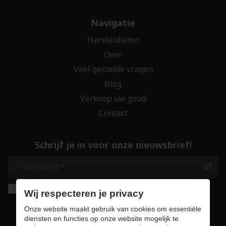
Navigatie
Hersteldienst
Over
Veel gestelde vragen
Blog
Verkoop uw goud
Contact
Schrijf je in voor onze nieuwsbrief!
Ik geef de toestemming om mijn gegevens te
Wij respecteren je privacy
bewaren en verwerken zoals aangegeven in
Onze website maakt gebruik van cookies om essentiële
onze
privacy statement
. *
diensten en functies op onze website mogelijk te