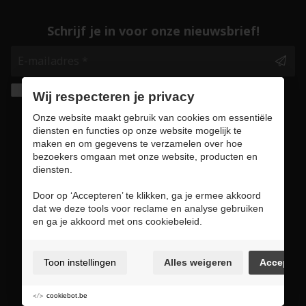
Schrijf je in voor onze nieuwsbrief!
Ik geef de toestemming om mijn gegevens te
Wij respecteren je privacy
bewaren en verwerken zoals aangegeven in
Onze website maakt gebruik van cookies om essentiële
onze
privacy statement
. *
diensten en functies op onze website mogelijk te
maken en om gegevens te verzamelen over hoe
bezoekers omgaan met onze website, producten en
Veilig online winkelen
diensten.
Door op ‘Accepteren’ te klikken, ga je ermee akkoord
dat we deze tools voor reclame en analyse gebruiken
en ga je akkoord met ons cookiebeleid.
Gebruiksvoorwaarden & privacybeleid
Cookie policy
Toon instellingen
Alles weigeren
Accepter
Cookie voorkeuren
Sitemap
cookiebot.be
Login