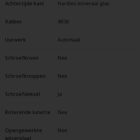
Achterzijde kast
Hardlex mineraal glas
Kaliber
4R36
Uurwerk
Automaat
Schroefkroon
Nee
Schroefknoppen
Nee
Schroefdeksel
Ja
Roterende lunette
Nee
Opengewerkte
Nee
wijzerplaat