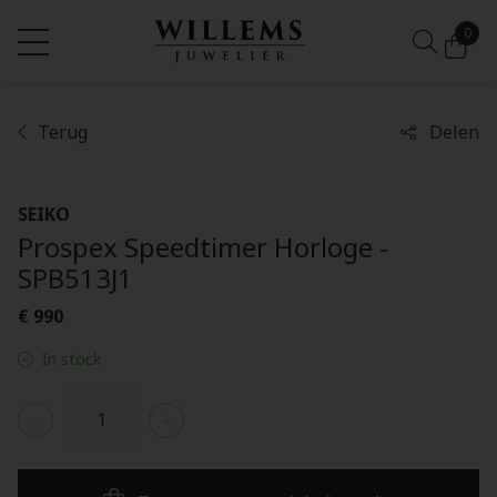
0
Terug
Delen
SEIKO
Prospex Speedtimer Horloge -
SPB513J1
€ 990
In stock