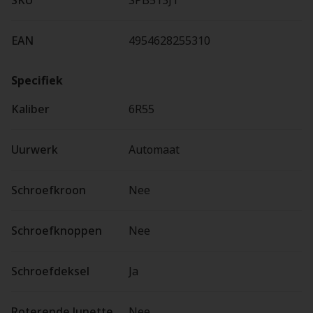
SKU
SPB513J1
EAN
4954628255310
Specifiek
Kaliber
6R55
Uurwerk
Automaat
Schroefkroon
Nee
Schroefknoppen
Nee
Schroefdeksel
Ja
Roterende lunette
Nee