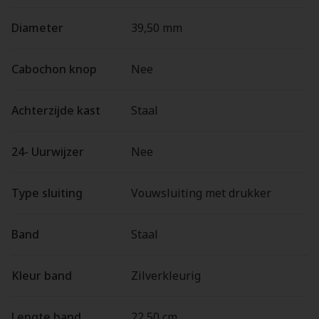
Diameter
39,50 mm
Cabochon knop
Nee
Achterzijde kast
Staal
24- Uurwijzer
Nee
Type sluiting
Vouwsluiting met drukker
Band
Staal
Kleur band
Zilverkleurig
Lengte band
22,50 cm