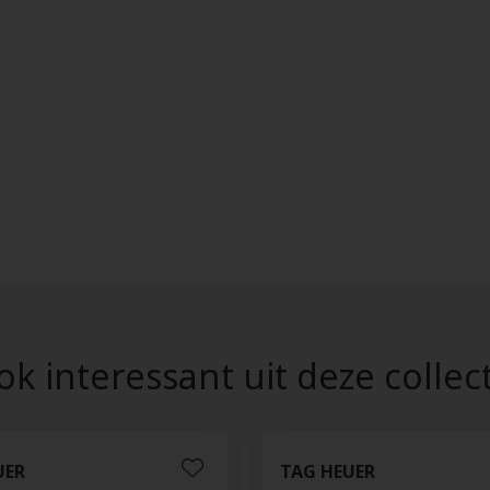
k interessant uit deze collec
UER
TAG HEUER