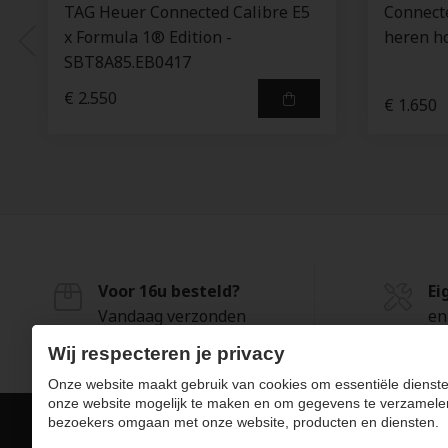
TAG Heuer Connected Calibre E5
Connect
x Formula 1® Edition -
heren h
SBT8A85.EB0417
€ 2.550
€ 1.650
Voor 16u besteld?
Ei
Vandaag verzonden
en
Wij respecteren je privacy
Onze website maakt gebruik van cookies om essentiële dienste
onze website mogelijk te maken en om gegevens te verzamele
bezoekers omgaan met onze website, producten en diensten.