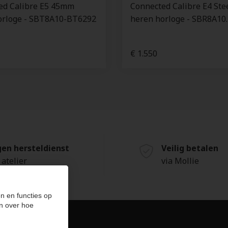
ed Calibre E5 45mm
Connected Calibre E4 St
orloge - SBT8A10-BT6292
heren horloge - SBR8A10
€ 1.550
gen hersteldienst
Veilig betalen
 atelier
via Mollie
n en functies op
n over hoe