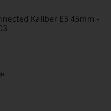
nected Kaliber E5 45mm -
03
tje