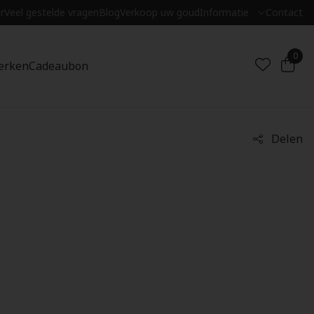
r
Veel gestelde vragen
Blog
Verkoop uw goud
Informatie
Contact
0
erken
Cadeaubon
Delen