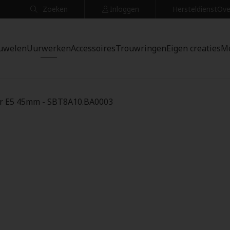
Zoeken
Inloggen
Hersteldienst
Ove
uwelen
Uurwerken
Accessoires
Trouwringen
Eigen creaties
M
er E5 45mm - SBT8A10.BA0003