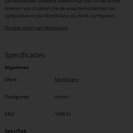
De Montblanc-creators steken hun ziel in het actief
creëren van stukken die de waarden omarmen en
symboliseren die Montblanc als merk vormgeven.
Ontdek meer van Montblanc
Specificaties
Algemeen
Merk
Montblanc
Doelgroep
Heren
SKU
198634
Specifiek