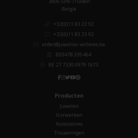
3800 Sint-Truiden
België
+32(0)11 83 23 92
+32(0)11 83 23 92
order@juwelier-willems.be
BE0478.339.464
BE 27 7330 0979 1673
Producten
Juwelen
Uurwerken
Accessoires
Trouwringen