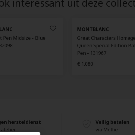
k interessant uit deze collec
LANC
MONTBLANC
t Pen Midsize - Blue
Great Characters Homage
132098
Queen Special Edition Ba
Pen - 131967
€ 1.080
gen hersteldienst
Veilig betalen
 atelier
via Mollie