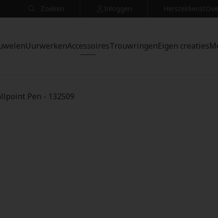
Zoeken
Inloggen
Hersteldienst
Ove
uwelen
Uurwerken
Accessoires
Trouwringen
Eigen creaties
M
llpoint Pen - 132509