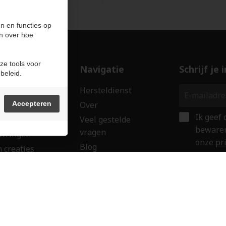
n en functies op
n over hoe
ze tools voor
ducten
Navigatie
Schrijf je
beleid.
len
Hersteldienst
erken
Accepteren
Over
Ik geef
ssoires
Veel gestelde
bewaren
vragen
wringen
onze
pr
Blog
 creaties
Verkoop uw goud
ken
Contact
aubon
Veilig onl