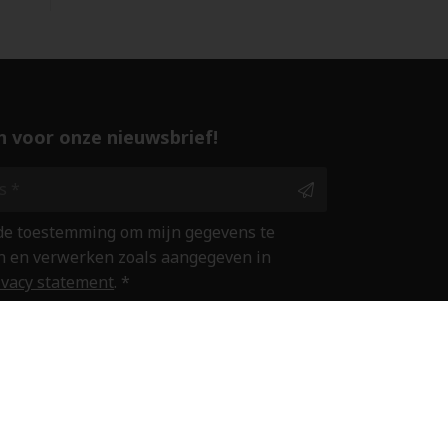
 in voor onze nieuwsbrief!
 de toestemming om mijn gegevens te
 en verwerken zoals aangegeven in
ivacy statement
. *
ine winkelen