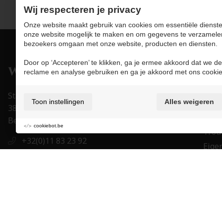
Wij respecteren je privacy
Onze website maakt gebruik van cookies om essentiële dienste
onze website mogelijk te maken en om gegevens te verzamele
bezoekers omgaan met onze website, producten en diensten.
Door op ‘Accepteren’ te klikken, ga je ermee akkoord dat we de
Pro
reclame en analyse gebruiken en ga je akkoord met ons cookie
Juwe
Stapelstraat 15-17
Toon instellingen
Alles weigeren
Uurw
3800 Sint-Truiden
Acce
België
cookiebot.be
Trou
+32(0)11 83 23 92
Eigen
+32(0)11 83 23 92
Mer
order@juwelier-willems.be
Cade
BE0478.339.464
BE 27 7330 0979 1673