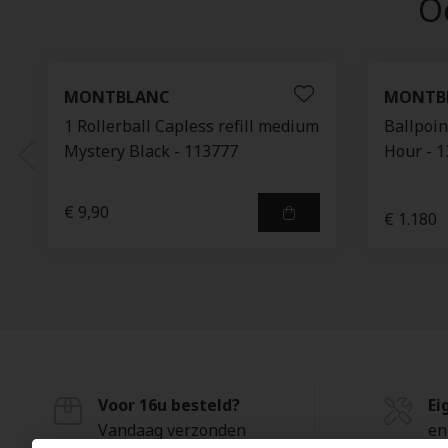
Oo
MONTBLANC
MONTB
1 Rollerball Capless refill medium
Ballpoin
Mystery Black - 113777
Hour - 
€ 9,90
€ 1.180
Voor 16u besteld?
Ei
Vandaag verzonden
en