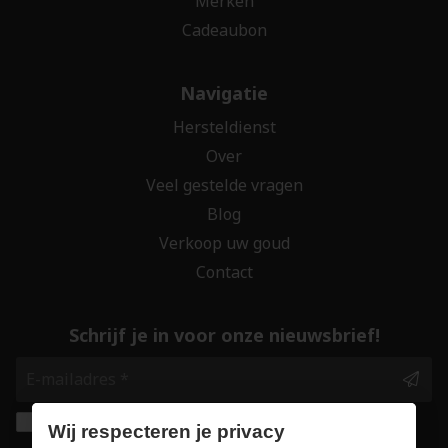
Merken
Cadeaubon
Navigatie
Hersteldienst
Over
Veel gestelde vragen
Blog
Verkoop uw goud
Contact
Schrijf je in voor onze nieuwsbrief!
Ik geef de toestemming om mijn gegevens te
Wij respecteren je privacy
bewaren en verwerken zoals aangegeven in